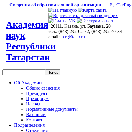
Сведения об образовательной организации
Рус
Тат
Eng
Академия
420111, Казань, ул. Баумана, 20
тел.: (843) 292-02-72, (843) 292-40-34
наук
email:
an.rt@tatar.ru
Республики
Татарстан
Об Академии
Общие сведения
Президент
Президиум
Награды
Нормативные документы
Вакансии
Контакты
Подразделения
Отделения