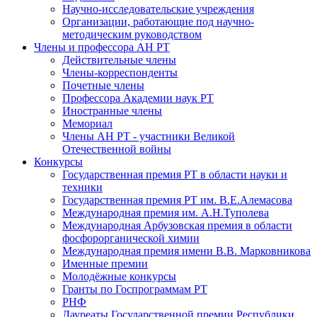
Научно-исследовательские учреждения
Организации, работающие под научно-
методическим руководством
Члены и профессора АН РТ
Действительные члены
Члены-корреспонденты
Почетные члены
Профессора Академии наук РТ
Иностранные члены
Мемориал
Члены АН РТ - участники Великой
Отечественной войны
Конкурсы
Государственная премия РТ в области науки и
техники
Государственная премия РТ им. В.Е.Алемасова
Международная премия им. А.Н.Туполева
Международная Арбузовская премия в области
фосфорорганической химии
Международная премия имени В.В. Марковникова
Именные премии
Молодёжные конкурсы
Гранты по Госпрограммам РТ
РНФ
Лауреаты Государственной премии Республики