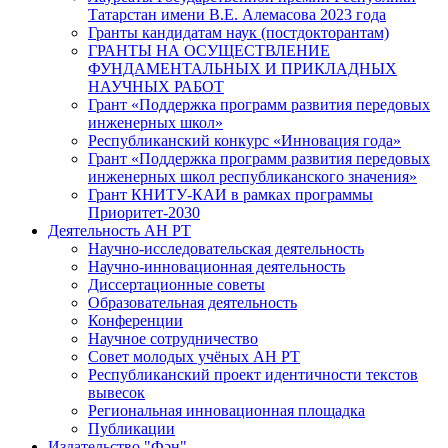
Татарстан имени В.Е. Алемасова 2023 года
Гранты кандидатам наук (постдокторантам)
ГРАНТЫ НА ОСУЩЕСТВЛЕНИЕ
ФУНДАМЕНТАЛЬНЫХ И ПРИКЛАДНЫХ
НАУЧНЫХ РАБОТ
Грант «Поддержка программ развития передовых
инженерных школ»
Республиканский конкурс «Инновация года»
Грант «Поддержка программ развития передовых
инженерных школ республиканского значения»
Грант КНИТУ-КАИ в рамках программы
Приоритет-2030
Деятельность АН РТ
Научно-исследовательская деятельность
Научно-инновационная деятельность
Диссертационные советы
Образовательная деятельность
Конференции
Научное сотрудничество
Совет молодых учёных АН РТ
Республиканский проект идентичности текстов
вывесок
Региональная инновационная площадка
Публикации
Издательство "Фән"