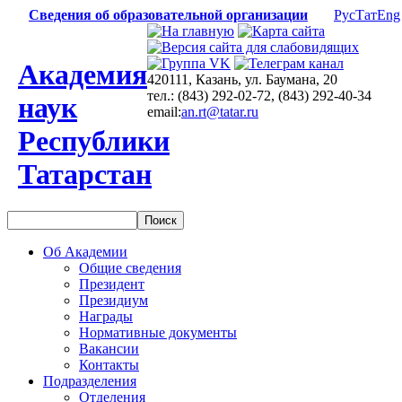
Сведения об образовательной организации
Рус
Тат
Eng
Академия
420111, Казань, ул. Баумана, 20
тел.: (843) 292-02-72, (843) 292-40-34
наук
email:
an.rt@tatar.ru
Республики
Татарстан
Об Академии
Общие сведения
Президент
Президиум
Награды
Нормативные документы
Вакансии
Контакты
Подразделения
Отделения