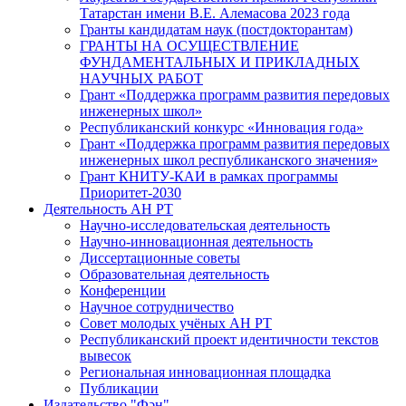
Татарстан имени В.Е. Алемасова 2023 года
Гранты кандидатам наук (постдокторантам)
ГРАНТЫ НА ОСУЩЕСТВЛЕНИЕ
ФУНДАМЕНТАЛЬНЫХ И ПРИКЛАДНЫХ
НАУЧНЫХ РАБОТ
Грант «Поддержка программ развития передовых
инженерных школ»
Республиканский конкурс «Инновация года»
Грант «Поддержка программ развития передовых
инженерных школ республиканского значения»
Грант КНИТУ-КАИ в рамках программы
Приоритет-2030
Деятельность АН РТ
Научно-исследовательская деятельность
Научно-инновационная деятельность
Диссертационные советы
Образовательная деятельность
Конференции
Научное сотрудничество
Совет молодых учёных АН РТ
Республиканский проект идентичности текстов
вывесок
Региональная инновационная площадка
Публикации
Издательство "Фән"