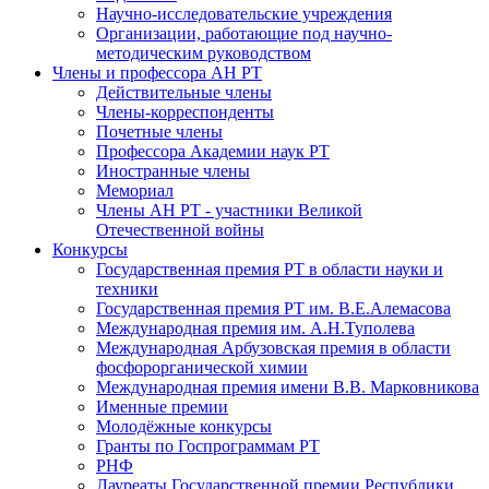
Научно-исследовательские учреждения
Организации, работающие под научно-
методическим руководством
Члены и профессора АН РТ
Действительные члены
Члены-корреспонденты
Почетные члены
Профессора Академии наук РТ
Иностранные члены
Мемориал
Члены АН РТ - участники Великой
Отечественной войны
Конкурсы
Государственная премия РТ в области науки и
техники
Государственная премия РТ им. В.Е.Алемасова
Международная премия им. А.Н.Туполева
Международная Арбузовская премия в области
фосфорорганической химии
Международная премия имени В.В. Марковникова
Именные премии
Молодёжные конкурсы
Гранты по Госпрограммам РТ
РНФ
Лауреаты Государственной премии Республики