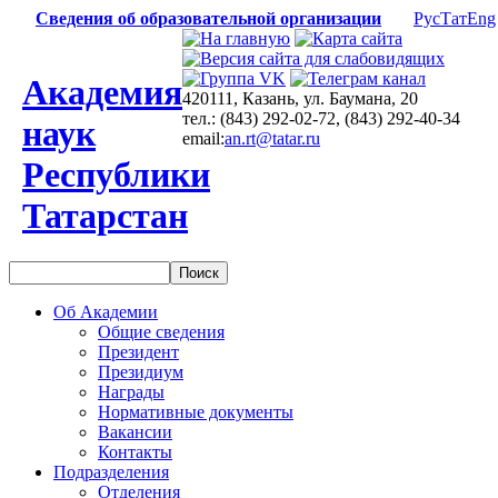
Сведения об образовательной организации
Рус
Тат
Eng
Академия
420111, Казань, ул. Баумана, 20
тел.: (843) 292-02-72, (843) 292-40-34
наук
email:
an.rt@tatar.ru
Республики
Татарстан
Об Академии
Общие сведения
Президент
Президиум
Награды
Нормативные документы
Вакансии
Контакты
Подразделения
Отделения