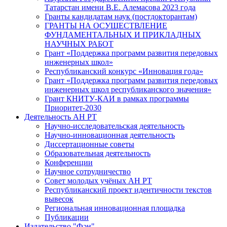
Татарстан имени В.Е. Алемасова 2023 года
Гранты кандидатам наук (постдокторантам)
ГРАНТЫ НА ОСУЩЕСТВЛЕНИЕ
ФУНДАМЕНТАЛЬНЫХ И ПРИКЛАДНЫХ
НАУЧНЫХ РАБОТ
Грант «Поддержка программ развития передовых
инженерных школ»
Республиканский конкурс «Инновация года»
Грант «Поддержка программ развития передовых
инженерных школ республиканского значения»
Грант КНИТУ-КАИ в рамках программы
Приоритет-2030
Деятельность АН РТ
Научно-исследовательская деятельность
Научно-инновационная деятельность
Диссертационные советы
Образовательная деятельность
Конференции
Научное сотрудничество
Совет молодых учёных АН РТ
Республиканский проект идентичности текстов
вывесок
Региональная инновационная площадка
Публикации
Издательство "Фән"