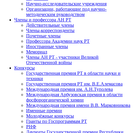
Научно-исследовательские учреждения
Организации, работающие под научно-
методическим руководством
Члены и профессора АН РТ
Действительные члены
Члены-корреспонденты
Почетные члены
Профессора Академии наук РТ
Иностранные члены
Мемориал
Члены АН РТ - участники Великой
Отечественной войны
Конкурсы
Государственная премия РТ в области науки и
техники
Государственная премия РТ им. В.Е.Алемасова
Международная премия им. А.Н.Туполева
Международная Арбузовская премия в области
фосфорорганической химии
Международная премия имени В.В. Марковникова
Именные премии
Молодёжные конкурсы
Гранты по Госпрограммам РТ
РНФ
Лауреаты Государственной премии Республики