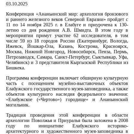
03.10.2025
Конференция «Ананьинский мир: археология бронзового
и раннего железного веков Северной Евразии» пройдет с
11 по 14 ноября 2025 г. в Елабуге и приурочена к 130-
летию со дня рождения А.В. Шмидта. В этом году в
мероприятии примут участие 62 исследователя, в том
числе 59 из 18 городов России (Екатеринбург, Вологда,
Ижевск, Йошкар-Ола, Казань, Кострома, Красноярск,
Москва, Нижний Новгород, Новосибирск, Пенза, Пермь,
Петрозаводск, Самара, Санкт-Петербург, Сыктывкар, Уфа,
Челябинск) и 3 представителя Кыргызской Республики из
Бишкека.
Программа конференции включает обширную культурную
часть с посещением музейно-выставочных объектов
Елабужского государственного музея-заповедника, а также
объектов культурного наследия федерального значения:
«Елабужское («Чертово») городище» и Ананьинский
могильник.
Традиция проведения этой конференции в области
археологии Поволжья и Приуралья была заложена в 2008
году по инициативе Елабужского историко-
архитектурного и художественного музея-заповедника в