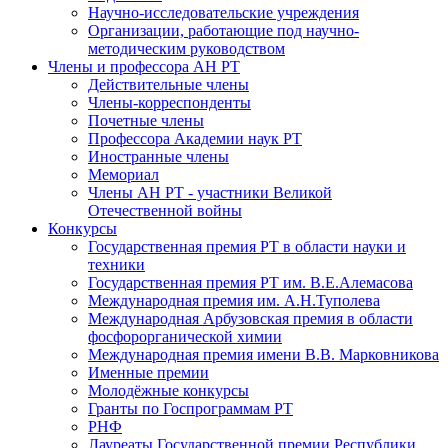
Научно-исследовательские учреждения
Организации, работающие под научно-
методическим руководством
Члены и профессора АН РТ
Действительные члены
Члены-корреспонденты
Почетные члены
Профессора Академии наук РТ
Иностранные члены
Мемориал
Члены АН РТ - участники Великой
Отечественной войны
Конкурсы
Государственная премия РТ в области науки и
техники
Государственная премия РТ им. В.Е.Алемасова
Международная премия им. А.Н.Туполева
Международная Арбузовская премия в области
фосфорорганической химии
Международная премия имени В.В. Марковникова
Именные премии
Молодёжные конкурсы
Гранты по Госпрограммам РТ
РНФ
Лауреаты Государственной премии Республики