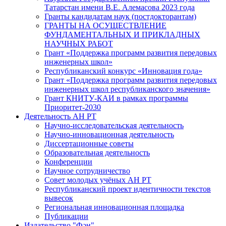
Татарстан имени В.Е. Алемасова 2023 года
Гранты кандидатам наук (постдокторантам)
ГРАНТЫ НА ОСУЩЕСТВЛЕНИЕ
ФУНДАМЕНТАЛЬНЫХ И ПРИКЛАДНЫХ
НАУЧНЫХ РАБОТ
Грант «Поддержка программ развития передовых
инженерных школ»
Республиканский конкурс «Инновация года»
Грант «Поддержка программ развития передовых
инженерных школ республиканского значения»
Грант КНИТУ-КАИ в рамках программы
Приоритет-2030
Деятельность АН РТ
Научно-исследовательская деятельность
Научно-инновационная деятельность
Диссертационные советы
Образовательная деятельность
Конференции
Научное сотрудничество
Совет молодых учёных АН РТ
Республиканский проект идентичности текстов
вывесок
Региональная инновационная площадка
Публикации
Издательство "Фән"