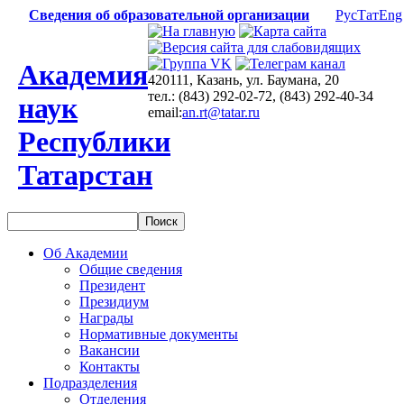
Сведения об образовательной организации
Рус
Тат
Eng
Академия
420111, Казань, ул. Баумана, 20
тел.: (843) 292-02-72, (843) 292-40-34
наук
email:
an.rt@tatar.ru
Республики
Татарстан
Об Академии
Общие сведения
Президент
Президиум
Награды
Нормативные документы
Вакансии
Контакты
Подразделения
Отделения