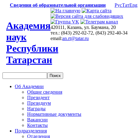
Сведения об образовательной организации
Рус
Тат
Eng
Академия
420111, Казань, ул. Баумана, 20
тел.: (843) 292-02-72, (843) 292-40-34
наук
email:
an.rt@tatar.ru
Республики
Татарстан
Об Академии
Общие сведения
Президент
Президиум
Награды
Нормативные документы
Вакансии
Контакты
Подразделения
Отделения