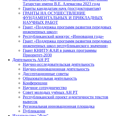
Татарстан имени В.Е. Алемасова 2023 года
Гранты кандидатам наук (постдокторантам)
ГРАНТЫ НА ОСУЩЕСТВЛЕНИЕ
ФУНДАМЕНТАЛЬНЫХ И ПРИКЛАДНЫХ
НАУЧНЫХ РАБОТ
Грант «Поддержка программ развития передовых
инженерных школ»
Республиканский конкурс «Инновация года»
Грант «Поддержка программ развития передовых
инженерных школ республиканского значения»
Грант КНИТУ-КАИ в рамках программы
Приоритет-2030
Деятельность АН РТ
Научно-исследовательская деятельность
Научно-инновационная деятельность
Диссертационные советы
Образовательная деятельность
Конференции
Научное сотрудничество
Совет молодых учёных АН РТ
Республиканский проект идентичности текстов
вывесок
Региональная инновационная площадка
Публикации
Издательство "Фән"