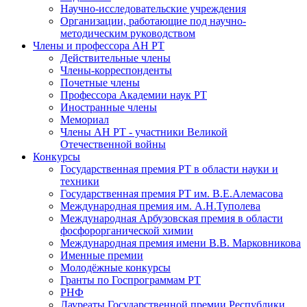
Научно-исследовательские учреждения
Организации, работающие под научно-
методическим руководством
Члены и профессора АН РТ
Действительные члены
Члены-корреспонденты
Почетные члены
Профессора Академии наук РТ
Иностранные члены
Мемориал
Члены АН РТ - участники Великой
Отечественной войны
Конкурсы
Государственная премия РТ в области науки и
техники
Государственная премия РТ им. В.Е.Алемасова
Международная премия им. А.Н.Туполева
Международная Арбузовская премия в области
фосфорорганической химии
Международная премия имени В.В. Марковникова
Именные премии
Молодёжные конкурсы
Гранты по Госпрограммам РТ
РНФ
Лауреаты Государственной премии Республики