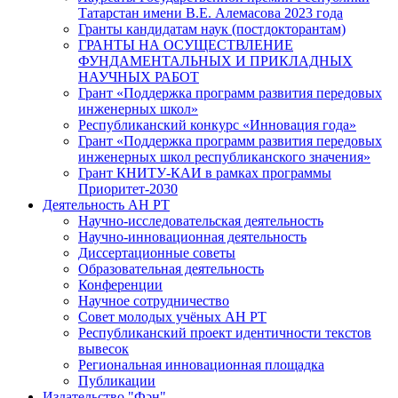
Татарстан имени В.Е. Алемасова 2023 года
Гранты кандидатам наук (постдокторантам)
ГРАНТЫ НА ОСУЩЕСТВЛЕНИЕ
ФУНДАМЕНТАЛЬНЫХ И ПРИКЛАДНЫХ
НАУЧНЫХ РАБОТ
Грант «Поддержка программ развития передовых
инженерных школ»
Республиканский конкурс «Инновация года»
Грант «Поддержка программ развития передовых
инженерных школ республиканского значения»
Грант КНИТУ-КАИ в рамках программы
Приоритет-2030
Деятельность АН РТ
Научно-исследовательская деятельность
Научно-инновационная деятельность
Диссертационные советы
Образовательная деятельность
Конференции
Научное сотрудничество
Совет молодых учёных АН РТ
Республиканский проект идентичности текстов
вывесок
Региональная инновационная площадка
Публикации
Издательство "Фән"