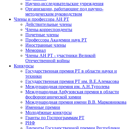
Научно-исследовательские учреждения
Организации, работающие под научно-
методическим руководством
Члены и профессора АН РТ
Действительные члены
Члены-корреспонденты
Почетные члены
Профессора Академии наук РТ
Иностранные члены
Мемориал
Члены АН РТ - участники Великой
Отечественной войны
Конкурсы
Государственная премия РТ в области науки и
техники
Государственная премия РТ им. В.Е.Алемасова
Международная премия им. А.Н.Туполева
Международная Арбузовская премия в области
фосфорорганической химии
Международная премия имени В.В. Марковникова
Именные премии
Молодёжные конкурсы
Гранты по Госпрограммам РТ
РНФ
Лауреаты Государственной премии Республики