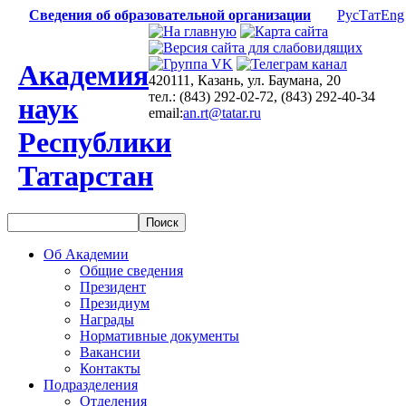
Сведения об образовательной организации
Рус
Тат
Eng
Академия
420111, Казань, ул. Баумана, 20
тел.: (843) 292-02-72, (843) 292-40-34
наук
email:
an.rt@tatar.ru
Республики
Татарстан
Об Академии
Общие сведения
Президент
Президиум
Награды
Нормативные документы
Вакансии
Контакты
Подразделения
Отделения