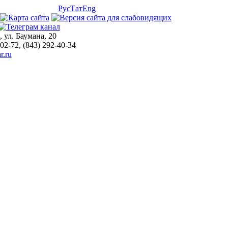
Рус
Тат
Eng
, ул. Баумана, 20
-02-72, (843) 292-40-34
r.ru