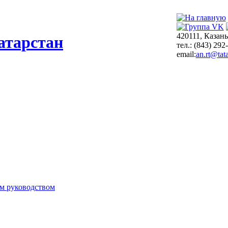
420111, Казань
атарстан
тел.: (843) 292
email:
an.rt@tata
м руководством