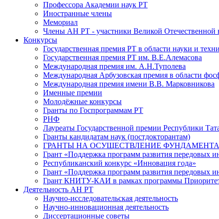
Профессора Академии наук РТ
Иностранные члены
Мемориал
Члены АН РТ - участники Великой Отечественной
Конкурсы
Государственная премия РТ в области науки и техн
Государственная премия РТ им. В.Е.Алемасова
Международная премия им. А.Н.Туполева
Международная Арбузовская премия в области фос
Международная премия имени В.В. Марковникова
Именные премии
Молодёжные конкурсы
Гранты по Госпрограммам РТ
РНФ
Лауреаты Государственной премии Республики Тата
Гранты кандидатам наук (постдокторантам)
ГРАНТЫ НА ОСУЩЕСТВЛЕНИЕ ФУНДАМЕНТА
Грант «Поддержка программ развития передовых 
Республиканский конкурс «Инновация года»
Грант «Поддержка программ развития передовых и
Грант КНИТУ-КАИ в рамках программы Приорите
Деятельность АН РТ
Научно-исследовательская деятельность
Научно-инновационная деятельность
Диссертационные советы