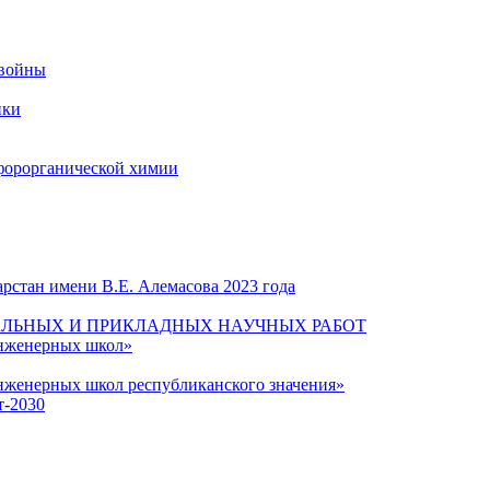
 войны
ики
форорганической химии
рстан имени В.Е. Алемасова 2023 года
ЛЬНЫХ И ПРИКЛАДНЫХ НАУЧНЫХ РАБОТ
инженерных школ»
нженерных школ республиканского значения»
т-2030