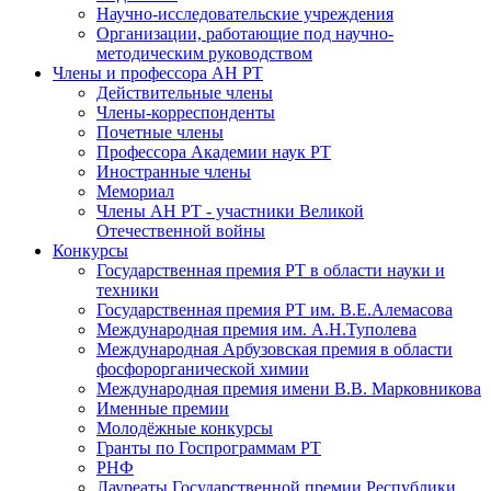
Научно-исследовательские учреждения
Организации, работающие под научно-
методическим руководством
Члены и профессора АН РТ
Действительные члены
Члены-корреспонденты
Почетные члены
Профессора Академии наук РТ
Иностранные члены
Мемориал
Члены АН РТ - участники Великой
Отечественной войны
Конкурсы
Государственная премия РТ в области науки и
техники
Государственная премия РТ им. В.Е.Алемасова
Международная премия им. А.Н.Туполева
Международная Арбузовская премия в области
фосфорорганической химии
Международная премия имени В.В. Марковникова
Именные премии
Молодёжные конкурсы
Гранты по Госпрограммам РТ
РНФ
Лауреаты Государственной премии Республики