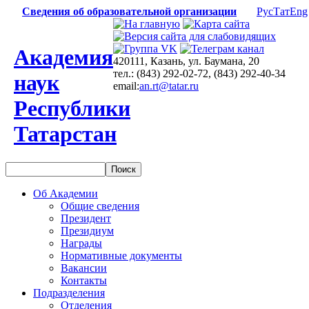
Сведения об образовательной организации
Рус
Тат
Eng
Академия
420111, Казань, ул. Баумана, 20
тел.: (843) 292-02-72, (843) 292-40-34
наук
email:
an.rt@tatar.ru
Республики
Татарстан
Об Академии
Общие сведения
Президент
Президиум
Награды
Нормативные документы
Вакансии
Контакты
Подразделения
Отделения