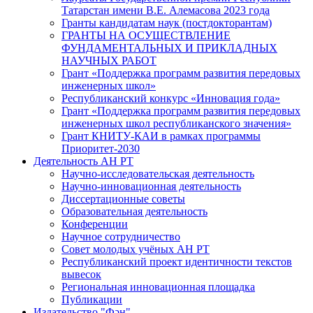
Татарстан имени В.Е. Алемасова 2023 года
Гранты кандидатам наук (постдокторантам)
ГРАНТЫ НА ОСУЩЕСТВЛЕНИЕ
ФУНДАМЕНТАЛЬНЫХ И ПРИКЛАДНЫХ
НАУЧНЫХ РАБОТ
Грант «Поддержка программ развития передовых
инженерных школ»
Республиканский конкурс «Инновация года»
Грант «Поддержка программ развития передовых
инженерных школ республиканского значения»
Грант КНИТУ-КАИ в рамках программы
Приоритет-2030
Деятельность АН РТ
Научно-исследовательская деятельность
Научно-инновационная деятельность
Диссертационные советы
Образовательная деятельность
Конференции
Научное сотрудничество
Совет молодых учёных АН РТ
Республиканский проект идентичности текстов
вывесок
Региональная инновационная площадка
Публикации
Издательство "Фән"