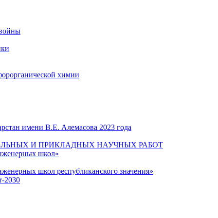
 войны
ики
форорганической химии
рстан имени В.Е. Алемасова 2023 года
ЛЬНЫХ И ПРИКЛАДНЫХ НАУЧНЫХ РАБОТ
инженерных школ»
нженерных школ республиканского значения»
т-2030