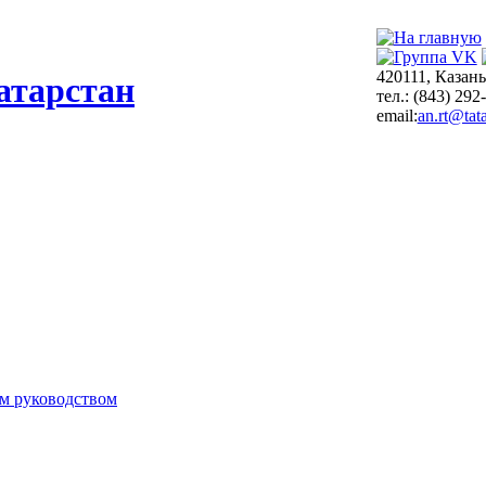
420111, Казань
атарстан
тел.: (843) 292
email:
an.rt@tata
м руководством