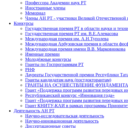
Профессора Академии наук РТ
Иностранные члены
Мемориал
Члены АН РТ - участники Великой Отечественной
Конкурсы
Государственная премия РТ в области науки и техн
Государственная премия РТ им. В.Е.Алемасова
Международная премия им. А.Н.Туполева
Международная Арбузовская премия в области фос
Международная премия имени В.В. Марковникова
Именные премии
Молодёжные конкурсы
Гранты по Госпрограммам РТ
РНФ
Лауреаты Государственной премии Республики Тата
Гранты кандидатам наук (постдокторантам)
ГРАНТЫ НА ОСУЩЕСТВЛЕНИЕ ФУНДАМЕНТА
Грант «Поддержка программ развития передовых 
Республиканский конкурс «Инновация года»
Грант «Поддержка программ развития передовых и
Грант КНИТУ-КАИ в рамках программы Приорите
Деятельность АН РТ
Научно-исследовательская деятельность
Научно-инновационная деятельность
Диссертационные советы