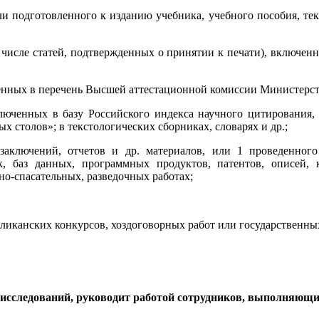
 подготовленного к изданию учебника, учебного пособия, текс
м числе статей, подтвержденных о принятии к печати), включен
ченных в перечень Высшей аттестационной комиссии Министерст
ключенных в базу Российского индекса научного цитирования,
х столов»; в текстологических сборниках, словарях и др.;
заключений, отчетов и др. материалов, или 1 проведенног
, баз данных, программных продуктов, патентов, описей, 
о-спасательных, разведочных работах;
ликанских конкурсов, хоздоговорных работ или государственн
исследований, руководит работой сотрудников, выполняющих