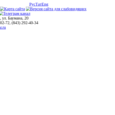
Рус
Тат
Eng
, ул. Баумана, 20
-02-72, (843) 292-40-34
r.ru