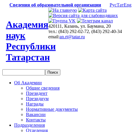
Сведения об образовательной организации
Рус
Тат
Eng
Академия
420111, Казань, ул. Баумана, 20
тел.: (843) 292-02-72, (843) 292-40-34
наук
email:
an.rt@tatar.ru
Республики
Татарстан
Об Академии
Общие сведения
Президент
Президиум
Награды
Нормативные документы
Вакансии
Контакты
Подразделения
Отделения