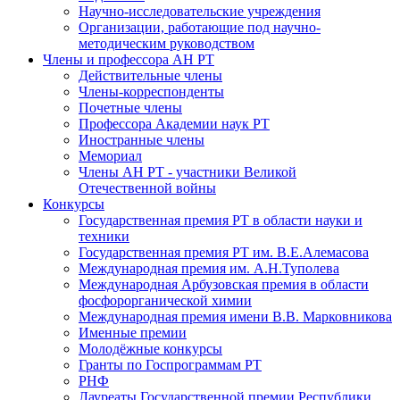
Научно-исследовательские учреждения
Организации, работающие под научно-
методическим руководством
Члены и профессора АН РТ
Действительные члены
Члены-корреспонденты
Почетные члены
Профессора Академии наук РТ
Иностранные члены
Мемориал
Члены АН РТ - участники Великой
Отечественной войны
Конкурсы
Государственная премия РТ в области науки и
техники
Государственная премия РТ им. В.Е.Алемасова
Международная премия им. А.Н.Туполева
Международная Арбузовская премия в области
фосфорорганической химии
Международная премия имени В.В. Марковникова
Именные премии
Молодёжные конкурсы
Гранты по Госпрограммам РТ
РНФ
Лауреаты Государственной премии Республики