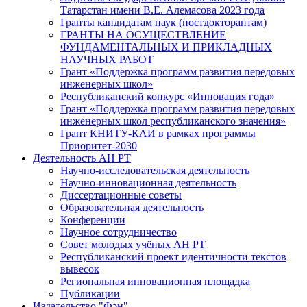
Татарстан имени В.Е. Алемасова 2023 года
Гранты кандидатам наук (постдокторантам)
ГРАНТЫ НА ОСУЩЕСТВЛЕНИЕ
ФУНДАМЕНТАЛЬНЫХ И ПРИКЛАДНЫХ
НАУЧНЫХ РАБОТ
Грант «Поддержка программ развития передовых
инженерных школ»
Республиканский конкурс «Инновация года»
Грант «Поддержка программ развития передовых
инженерных школ республиканского значения»
Грант КНИТУ-КАИ в рамках программы
Приоритет-2030
Деятельность АН РТ
Научно-исследовательская деятельность
Научно-инновационная деятельность
Диссертационные советы
Образовательная деятельность
Конференции
Научное сотрудничество
Совет молодых учёных АН РТ
Республиканский проект идентичности текстов
вывесок
Региональная инновационная площадка
Публикации
Издательство "Фән"