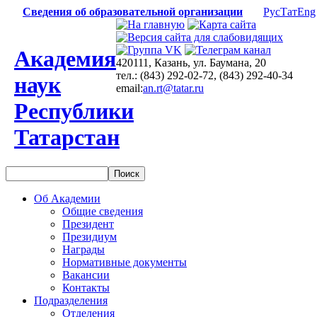
Сведения об образовательной организации
Рус
Тат
Eng
Академия
420111, Казань, ул. Баумана, 20
тел.: (843) 292-02-72, (843) 292-40-34
наук
email:
an.rt@tatar.ru
Республики
Татарстан
Об Академии
Общие сведения
Президент
Президиум
Награды
Нормативные документы
Вакансии
Контакты
Подразделения
Отделения