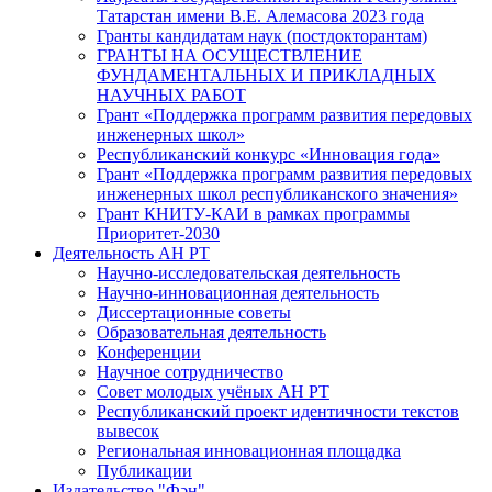
Татарстан имени В.Е. Алемасова 2023 года
Гранты кандидатам наук (постдокторантам)
ГРАНТЫ НА ОСУЩЕСТВЛЕНИЕ
ФУНДАМЕНТАЛЬНЫХ И ПРИКЛАДНЫХ
НАУЧНЫХ РАБОТ
Грант «Поддержка программ развития передовых
инженерных школ»
Республиканский конкурс «Инновация года»
Грант «Поддержка программ развития передовых
инженерных школ республиканского значения»
Грант КНИТУ-КАИ в рамках программы
Приоритет-2030
Деятельность АН РТ
Научно-исследовательская деятельность
Научно-инновационная деятельность
Диссертационные советы
Образовательная деятельность
Конференции
Научное сотрудничество
Совет молодых учёных АН РТ
Республиканский проект идентичности текстов
вывесок
Региональная инновационная площадка
Публикации
Издательство "Фән"