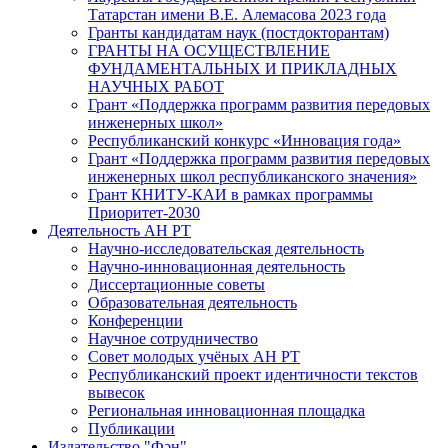
Татарстан имени В.Е. Алемасова 2023 года
Гранты кандидатам наук (постдокторантам)
ГРАНТЫ НА ОСУЩЕСТВЛЕНИЕ
ФУНДАМЕНТАЛЬНЫХ И ПРИКЛАДНЫХ
НАУЧНЫХ РАБОТ
Грант «Поддержка программ развития передовых
инженерных школ»
Республиканский конкурс «Инновация года»
Грант «Поддержка программ развития передовых
инженерных школ республиканского значения»
Грант КНИТУ-КАИ в рамках программы
Приоритет-2030
Деятельность АН РТ
Научно-исследовательская деятельность
Научно-инновационная деятельность
Диссертационные советы
Образовательная деятельность
Конференции
Научное сотрудничество
Совет молодых учёных АН РТ
Республиканский проект идентичности текстов
вывесок
Региональная инновационная площадка
Публикации
Издательство "Фән"