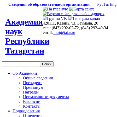
Сведения об образовательной организации
Рус
Тат
Eng
Академия
420111, Казань, ул. Баумана, 20
тел.: (843) 292-02-72, (843) 292-40-34
наук
email:
an.rt@tatar.ru
Республики
Татарстан
Об Академии
Общие сведения
Президент
Президиум
Награды
Нормативные документы
Вакансии
Контакты
Подразделения
Отделения