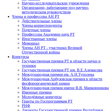
Научно-исследовательские учреждения
Организации, работающие под научно-
методическим руководством
Члены и профессора АН РТ
Действительные члены
Члены-корреспонденты
Почетные члены
Профессора Академии наук РТ
Иностранные члены
Мемориал
Члены АН РТ - участники Великой
Отечественной войны
Конкурсы
Государственная премия РТ в области науки и
техники
Государственная премия РТ им. В.Е.Алемасова
Международная премия им. А.Н.Туполева
Международная Арбузовская премия в области
фосфорорганической химии
Международная премия имени В.В. Марковникова
Именные премии
Молодёжные конкурсы
Гранты по Госпрограммам РТ
РНФ
Лауреаты Государственной премии Республики