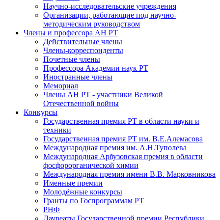
Научно-исследовательские учреждения
Организации, работающие под научно-
методическим руководством
Члены и профессора АН РТ
Действительные члены
Члены-корреспонденты
Почетные члены
Профессора Академии наук РТ
Иностранные члены
Мемориал
Члены АН РТ - участники Великой
Отечественной войны
Конкурсы
Государственная премия РТ в области науки и
техники
Государственная премия РТ им. В.Е.Алемасова
Международная премия им. А.Н.Туполева
Международная Арбузовская премия в области
фосфорорганической химии
Международная премия имени В.В. Марковникова
Именные премии
Молодёжные конкурсы
Гранты по Госпрограммам РТ
РНФ
Лауреаты Государственной премии Республики