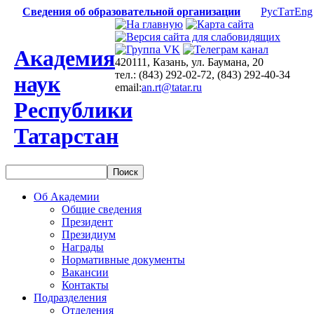
Сведения об образовательной организации
Рус
Тат
Eng
Академия
420111, Казань, ул. Баумана, 20
тел.: (843) 292-02-72, (843) 292-40-34
наук
email:
an.rt@tatar.ru
Республики
Татарстан
Об Академии
Общие сведения
Президент
Президиум
Награды
Нормативные документы
Вакансии
Контакты
Подразделения
Отделения