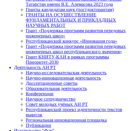
Татарстан имени В.Е. Алемасова 2023 года
Гранты кандидатам наук (постдокторантам)
ГРАНТЫ НА ОСУЩЕСТВЛЕНИЕ
ФУНДАМЕНТАЛЬНЫХ И ПРИКЛАДНЫХ
НАУЧНЫХ РАБОТ
Грант «Поддержка программ развития передовых
инженерных школ»
Республиканский конкурс «Инновация года»
Грант «Поддержка программ развития передовых
инженерных школ республиканского значения»
Грант КНИТУ-КАИ в рамках программы
Приоритет-2030
Деятельность АН РТ
Научно-исследовательская деятельность
Научно-инновационная деятельность
Диссертационные советы
Образовательная деятельность
Конференции
Научное сотрудничество
Совет молодых учёных АН РТ
Республиканский проект идентичности текстов
вывесок
Региональная инновационная площадка
Публикации
Издательство "Фән"