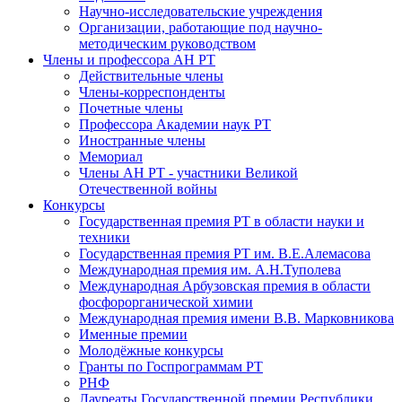
Научно-исследовательские учреждения
Организации, работающие под научно-
методическим руководством
Члены и профессора АН РТ
Действительные члены
Члены-корреспонденты
Почетные члены
Профессора Академии наук РТ
Иностранные члены
Мемориал
Члены АН РТ - участники Великой
Отечественной войны
Конкурсы
Государственная премия РТ в области науки и
техники
Государственная премия РТ им. В.Е.Алемасова
Международная премия им. А.Н.Туполева
Международная Арбузовская премия в области
фосфорорганической химии
Международная премия имени В.В. Марковникова
Именные премии
Молодёжные конкурсы
Гранты по Госпрограммам РТ
РНФ
Лауреаты Государственной премии Республики