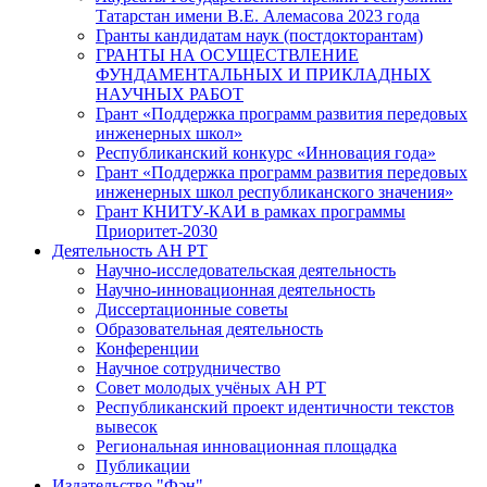
Татарстан имени В.Е. Алемасова 2023 года
Гранты кандидатам наук (постдокторантам)
ГРАНТЫ НА ОСУЩЕСТВЛЕНИЕ
ФУНДАМЕНТАЛЬНЫХ И ПРИКЛАДНЫХ
НАУЧНЫХ РАБОТ
Грант «Поддержка программ развития передовых
инженерных школ»
Республиканский конкурс «Инновация года»
Грант «Поддержка программ развития передовых
инженерных школ республиканского значения»
Грант КНИТУ-КАИ в рамках программы
Приоритет-2030
Деятельность АН РТ
Научно-исследовательская деятельность
Научно-инновационная деятельность
Диссертационные советы
Образовательная деятельность
Конференции
Научное сотрудничество
Совет молодых учёных АН РТ
Республиканский проект идентичности текстов
вывесок
Региональная инновационная площадка
Публикации
Издательство "Фән"