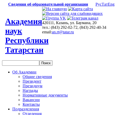
Сведения об образовательной организации
Рус
Тат
Eng
Академия
420111, Казань, ул. Баумана, 20
тел.: (843) 292-02-72, (843) 292-40-34
наук
email:
an.rt@tatar.ru
Республики
Татарстан
Об Академии
Общие сведения
Президент
Президиум
Награды
Нормативные документы
Вакансии
Контакты
Подразделения
Отделения