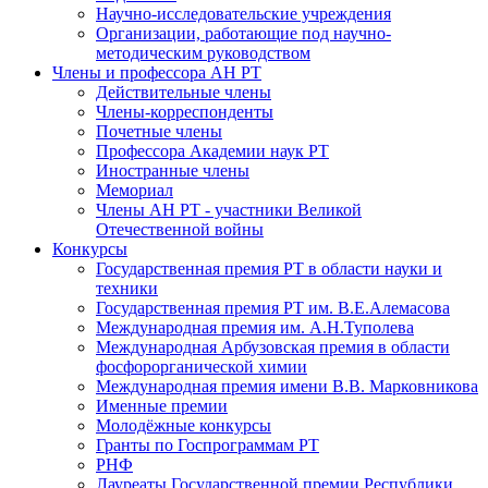
Научно-исследовательские учреждения
Организации, работающие под научно-
методическим руководством
Члены и профессора АН РТ
Действительные члены
Члены-корреспонденты
Почетные члены
Профессора Академии наук РТ
Иностранные члены
Мемориал
Члены АН РТ - участники Великой
Отечественной войны
Конкурсы
Государственная премия РТ в области науки и
техники
Государственная премия РТ им. В.Е.Алемасова
Международная премия им. А.Н.Туполева
Международная Арбузовская премия в области
фосфорорганической химии
Международная премия имени В.В. Марковникова
Именные премии
Молодёжные конкурсы
Гранты по Госпрограммам РТ
РНФ
Лауреаты Государственной премии Республики