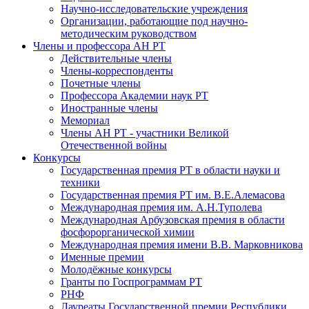
Научно-исследовательские учреждения
Организации, работающие под научно-
методическим руководством
Члены и профессора АН РТ
Действительные члены
Члены-корреспонденты
Почетные члены
Профессора Академии наук РТ
Иностранные члены
Мемориал
Члены АН РТ - участники Великой
Отечественной войны
Конкурсы
Государственная премия РТ в области науки и
техники
Государственная премия РТ им. В.Е.Алемасова
Международная премия им. А.Н.Туполева
Международная Арбузовская премия в области
фосфорорганической химии
Международная премия имени В.В. Марковникова
Именные премии
Молодёжные конкурсы
Гранты по Госпрограммам РТ
РНФ
Лауреаты Государственной премии Республики