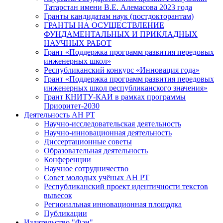
Татарстан имени В.Е. Алемасова 2023 года
Гранты кандидатам наук (постдокторантам)
ГРАНТЫ НА ОСУЩЕСТВЛЕНИЕ
ФУНДАМЕНТАЛЬНЫХ И ПРИКЛАДНЫХ
НАУЧНЫХ РАБОТ
Грант «Поддержка программ развития передовых
инженерных школ»
Республиканский конкурс «Инновация года»
Грант «Поддержка программ развития передовых
инженерных школ республиканского значения»
Грант КНИТУ-КАИ в рамках программы
Приоритет-2030
Деятельность АН РТ
Научно-исследовательская деятельность
Научно-инновационная деятельность
Диссертационные советы
Образовательная деятельность
Конференции
Научное сотрудничество
Совет молодых учёных АН РТ
Республиканский проект идентичности текстов
вывесок
Региональная инновационная площадка
Публикации
Издательство "Фән"