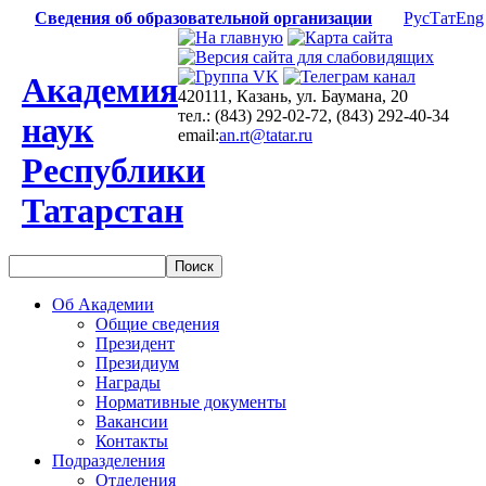
Сведения об образовательной организации
Рус
Тат
Eng
Академия
420111, Казань, ул. Баумана, 20
тел.: (843) 292-02-72, (843) 292-40-34
наук
email:
an.rt@tatar.ru
Республики
Татарстан
Об Академии
Общие сведения
Президент
Президиум
Награды
Нормативные документы
Вакансии
Контакты
Подразделения
Отделения