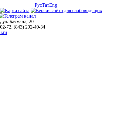
Рус
Тат
Eng
, ул. Баумана, 20
-02-72, (843) 292-40-34
r.ru