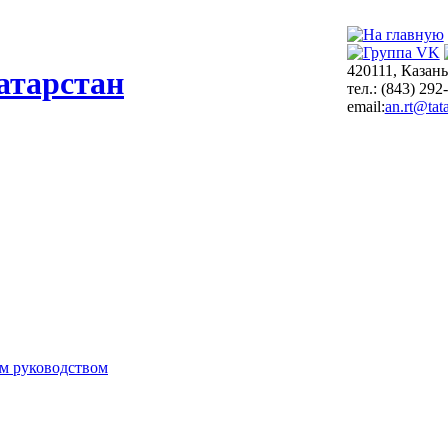
420111, Казань
атарстан
тел.: (843) 292
email:
an.rt@tata
м руководством