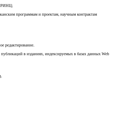
х РИНЦ;
ликанским программам и проектам, научным контрактам
ное редактирование.
е публикаций в изданиях, индексируемых в базах данных Web
ц.