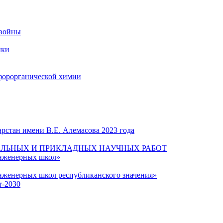
 войны
ики
форорганической химии
рстан имени В.Е. Алемасова 2023 года
ЛЬНЫХ И ПРИКЛАДНЫХ НАУЧНЫХ РАБОТ
инженерных школ»
нженерных школ республиканского значения»
т-2030