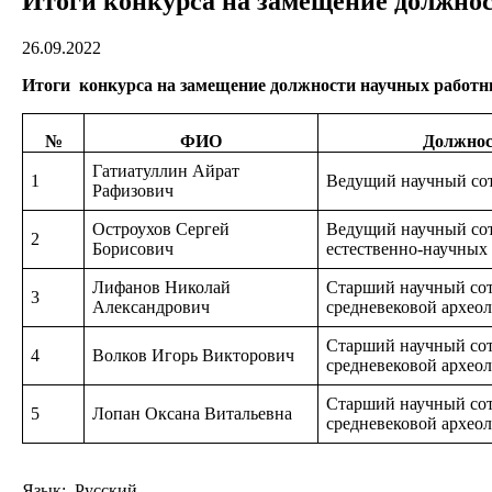
Итоги конкурса на замещение должност
26.09.2022
Итоги конкурса на замещение должности научных работни
№
ФИО
Должнос
Гатиатуллин Айрат
1
Ведущий научный со
Рафизович
Остроухов Сергей
Ведущий научный сот
2
Борисович
естественно-научных
Лифанов Николай
Старший научный сот
3
Александрович
средневековой архео
Старший научный сот
4
Волков Игорь Викторович
средневековой архео
Старший научный сот
5
Лопан Оксана Витальевна
средневековой архео
Язык: Русский