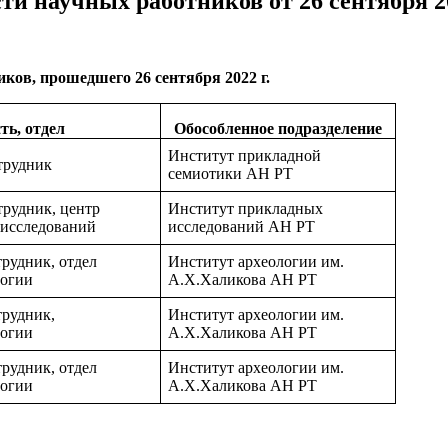
и научных работников от 26 сентября 202
ков, прошедшего 26 сентября 2022 г.
ть, отдел
Обособленное подразделение
Институт прикладной
трудник
семиотики АН РТ
рудник, центр
Институт прикладных
 исследований
исследований АН РТ
рудник, отдел
Институт археологии им.
логии
А.Х.Халикова АН РТ
рудник,
Институт археологии им.
логии
А.Х.Халикова АН РТ
рудник, отдел
Институт археологии им.
логии
А.Х.Халикова АН РТ