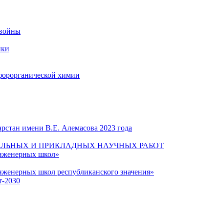
 войны
ики
форорганической химии
рстан имени В.Е. Алемасова 2023 года
ЛЬНЫХ И ПРИКЛАДНЫХ НАУЧНЫХ РАБОТ
инженерных школ»
нженерных школ республиканского значения»
т-2030