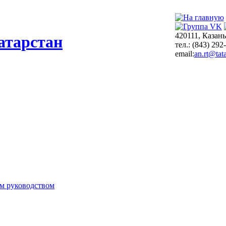
420111, Казань
атарстан
тел.: (843) 292
email:
an.rt@tata
м руководством