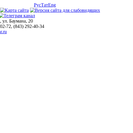
Рус
Тат
Eng
, ул. Баумана, 20
-02-72, (843) 292-40-34
r.ru