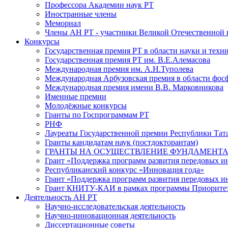
Профессора Академии наук РТ
Иностранные члены
Мемориал
Члены АН РТ - участники Великой Отечественной
Конкурсы
Государственная премия РТ в области науки и техн
Государственная премия РТ им. В.Е.Алемасова
Международная премия им. А.Н.Туполева
Международная Арбузовская премия в области фос
Международная премия имени В.В. Марковникова
Именные премии
Молодёжные конкурсы
Гранты по Госпрограммам РТ
РНФ
Лауреаты Государственной премии Республики Тата
Гранты кандидатам наук (постдокторантам)
ГРАНТЫ НА ОСУЩЕСТВЛЕНИЕ ФУНДАМЕНТА
Грант «Поддержка программ развития передовых 
Республиканский конкурс «Инновация года»
Грант «Поддержка программ развития передовых и
Грант КНИТУ-КАИ в рамках программы Приорите
Деятельность АН РТ
Научно-исследовательская деятельность
Научно-инновационная деятельность
Диссертационные советы