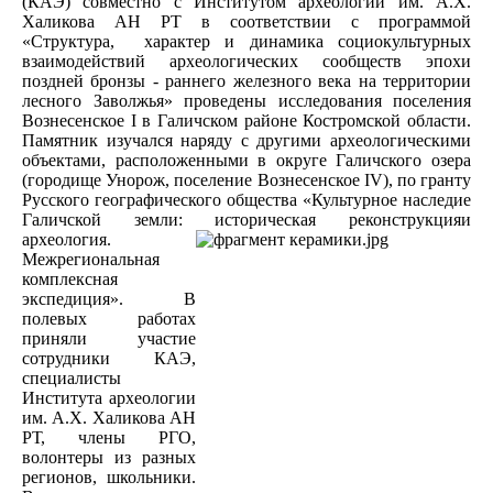
(КАЭ) совместно с Институтом археологии им. А.Х.
Халикова АН РТ в соответствии с программой
«Структура, характер и динамика социокультурных
взаимодействий археологических сообществ эпохи
поздней бронзы - раннего железного века на территории
лесного Заволжья» проведены исследования поселения
Вознесенское I в Галичском районе Костромской области.
Памятник изучался наряду с другими археологическими
объектами, расположенными в округе Галичского озера
(городище Унорож, поселение Вознесенское IV), по гранту
Русского географического общества «Культурное наследие
Галичской земли: историческая реконструкция
и
археология.
Межрегиональная
комплексная
экспедиция». В
полевых работах
приняли участие
сотрудники КАЭ,
специалисты
Института археологии
им. А.Х. Халикова АН
РТ, члены РГО,
волонтеры из разных
регионов, школьники.