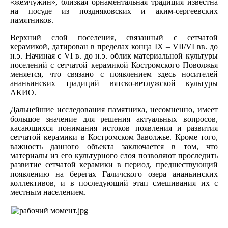
«жемчужин», близкая орнаментальная традиция известна
на посуде из поздняковских и аким-сергеевских
памятников.
Верхний слой поселения, связанный с сетчатой
керамикой, датирован в пределах конца IX – VII/VI вв. до
н.э. Начиная с VI в. до н.э. облик материальной культуры
поселений с сетчатой керамикой Костромского Поволжья
меняется, что связано с появлением здесь носителей
ананьинских традиций вятско-ветлужской культуры
АКИО.
Дальнейшие исследования памятника, несомненно, имеет
большое значение для решения актуальных вопросов,
касающихся понимания истоков появления и развития
сетчатой керамики в Костромском Заволжье. Кроме того,
важность данного объекта заключается в том, что
материалы из его культурного слоя позволяют проследить
развитие сетчатой керамики в период, предшествующий
появлению на берегах Галичского озера ананьинских
коллективов, и в последующий этап смешивания их с
местным населением.