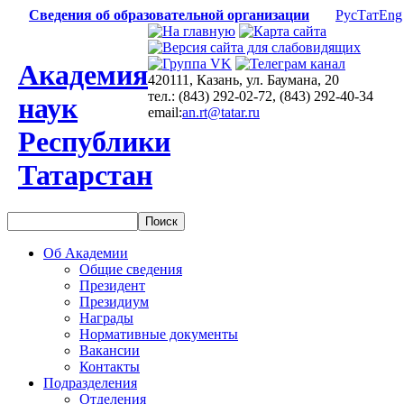
Сведения об образовательной организации
Рус
Тат
Eng
Академия
420111, Казань, ул. Баумана, 20
тел.: (843) 292-02-72, (843) 292-40-34
наук
email:
an.rt@tatar.ru
Республики
Татарстан
Об Академии
Общие сведения
Президент
Президиум
Награды
Нормативные документы
Вакансии
Контакты
Подразделения
Отделения