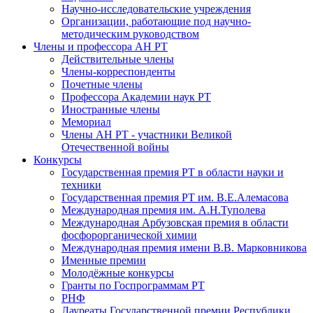
Научно-исследовательские учреждения
Организации, работающие под научно-
методическим руководством
Члены и профессора АН РТ
Действительные члены
Члены-корреспонденты
Почетные члены
Профессора Академии наук РТ
Иностранные члены
Мемориал
Члены АН РТ - участники Великой
Отечественной войны
Конкурсы
Государственная премия РТ в области науки и
техники
Государственная премия РТ им. В.Е.Алемасова
Международная премия им. А.Н.Туполева
Международная Арбузовская премия в области
фосфорорганической химии
Международная премия имени В.В. Марковникова
Именные премии
Молодёжные конкурсы
Гранты по Госпрограммам РТ
РНФ
Лауреаты Государственной премии Республики