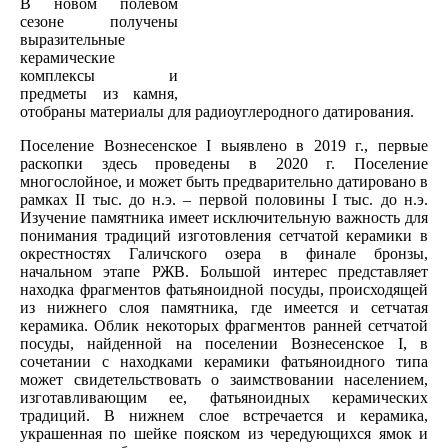
В новом полевом
сезоне получены
выразительные
керамические
комплексы и
предметы из камня,
отобраны материалы для радиоуглеродного датирования.
Поселение Вознесенское I выявлено в 2019 г., первые
раскопки здесь проведены в 2020 г. Поселение
многослойное, и может быть предварительно датировано в
рамках II тыс. до н.э. – первой половины I тыс. до н.э.
Изучение памятника имеет исключительную важность для
понимания традиций изготовления сетчатой керамики в
окрестностях Галичского озера в финале бронзы,
начальном этапе РЖВ. Большой интерес представляет
находка фрагментов фатьяноидной посуды, происходящей
из нижнего слоя памятника, где имеется и сетчатая
керамика. Облик некоторых фрагментов ранней сетчатой
посуды, найденной на поселении Вознесенское I, в
сочетании с находками керамики фатьяноидного типа
может свидетельствовать о заимствовании населением,
изготавливающим ее, фатьяноидных керамических
традиций. В нижнем слое встречается и керамика,
украшенная по шейке пояском из чередующихся ямок и