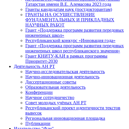
Татарстан имени В.Е. Алемасова 2023 года
Гранты кандидатам наук (постдокторантам)
ГРАНТЫ НА ОСУЩЕСТВЛЕНИЕ
ФУНДАМЕНТАЛЬНЫХ И ПРИКЛАДНЫХ
НАУЧНЫХ РАБОТ
Грант «Поддержка программ развития передовых
инженерных школ»
Республиканский конкурс «Инновация года»
Грант «Поддержка программ развития передовых
инженерных школ республиканского значения»
Грант КНИТУ-КАИ в рамках программы
Приоритет-2030
Деятельность АН РТ
Научно-исследовательская деятельность
Научно-инновационная деятельность
Диссертационные советы
Образовательная деятельность
Конференции
Научное сотрудничество
Совет молодых учёных АН РТ
Республиканский проект идентичности текстов
вывесок
Региональная инновационная площадка
Публикации
Издательство "Фән"