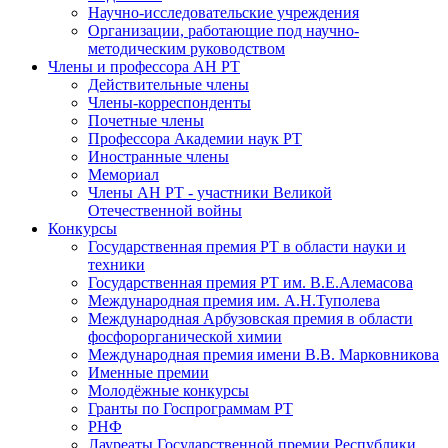
Научно-исследовательские учреждения
Организации, работающие под научно-
методическим руководством
Члены и профессора АН РТ
Действительные члены
Члены-корреспонденты
Почетные члены
Профессора Академии наук РТ
Иностранные члены
Мемориал
Члены АН РТ - участники Великой
Отечественной войны
Конкурсы
Государственная премия РТ в области науки и
техники
Государственная премия РТ им. В.Е.Алемасова
Международная премия им. А.Н.Туполева
Международная Арбузовская премия в области
фосфорорганической химии
Международная премия имени В.В. Марковникова
Именные премии
Молодёжные конкурсы
Гранты по Госпрограммам РТ
РНФ
Лауреаты Государственной премии Республики