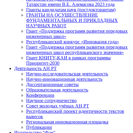
Татарстан имени В.Е. Алемасова 2023 года
Гранты кандидатам наук (постдокторантам)
ГРАНТЫ НА ОСУЩЕСТВЛЕНИЕ
ФУНДАМЕНТАЛЬНЫХ И ПРИКЛАДНЫХ
НАУЧНЫХ РАБОТ
Грант «Поддержка программ развития передовых
инженерных школ»
Республиканский конкурс «Инновация года»
Грант «Поддержка программ развития передовых
инженерных школ республиканского значения»
Грант КНИТУ-КАИ в рамках программы
Приоритет-2030
Деятельность АН РТ
Научно-исследовательская деятельность
Научно-инновационная деятельность
Диссертационные советы
Образовательная деятельность
Конференции
Научное сотрудничество
Совет молодых учёных АН РТ
Республиканский проект идентичности текстов
вывесок
Региональная инновационная площадка
Публикации
Издательство "Фән"