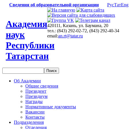
Сведения об образовательной организации
Рус
Тат
Eng
Академия
420111, Казань, ул. Баумана, 20
тел.: (843) 292-02-72, (843) 292-40-34
наук
email:
an.rt@tatar.ru
Республики
Татарстан
Об Академии
Общие сведения
Президент
Президиум
Награды
Нормативные документы
Вакансии
Контакты
Подразделения
Отделения