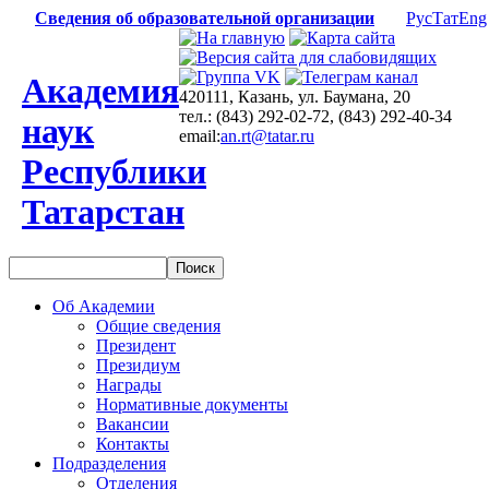
Сведения об образовательной организации
Рус
Тат
Eng
Академия
420111, Казань, ул. Баумана, 20
тел.: (843) 292-02-72, (843) 292-40-34
наук
email:
an.rt@tatar.ru
Республики
Татарстан
Об Академии
Общие сведения
Президент
Президиум
Награды
Нормативные документы
Вакансии
Контакты
Подразделения
Отделения