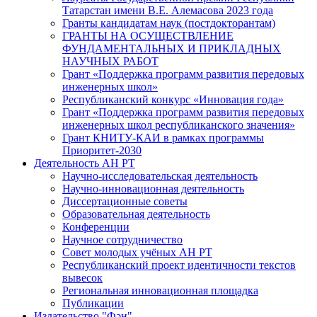
Татарстан имени В.Е. Алемасова 2023 года
Гранты кандидатам наук (постдокторантам)
ГРАНТЫ НА ОСУЩЕСТВЛЕНИЕ
ФУНДАМЕНТАЛЬНЫХ И ПРИКЛАДНЫХ
НАУЧНЫХ РАБОТ
Грант «Поддержка программ развития передовых
инженерных школ»
Республиканский конкурс «Инновация года»
Грант «Поддержка программ развития передовых
инженерных школ республиканского значения»
Грант КНИТУ-КАИ в рамках программы
Приоритет-2030
Деятельность АН РТ
Научно-исследовательская деятельность
Научно-инновационная деятельность
Диссертационные советы
Образовательная деятельность
Конференции
Научное сотрудничество
Совет молодых учёных АН РТ
Республиканский проект идентичности текстов
вывесок
Региональная инновационная площадка
Публикации
Издательство "Фән"