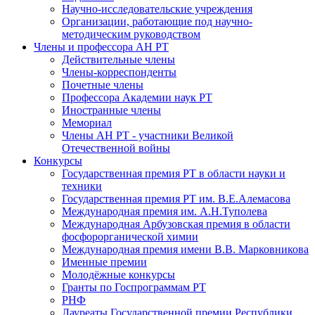
Научно-исследовательские учреждения
Организации, работающие под научно-
методическим руководством
Члены и профессора АН РТ
Действительные члены
Члены-корреспонденты
Почетные члены
Профессора Академии наук РТ
Иностранные члены
Мемориал
Члены АН РТ - участники Великой
Отечественной войны
Конкурсы
Государственная премия РТ в области науки и
техники
Государственная премия РТ им. В.Е.Алемасова
Международная премия им. А.Н.Туполева
Международная Арбузовская премия в области
фосфорорганической химии
Международная премия имени В.В. Марковникова
Именные премии
Молодёжные конкурсы
Гранты по Госпрограммам РТ
РНФ
Лауреаты Государственной премии Республики