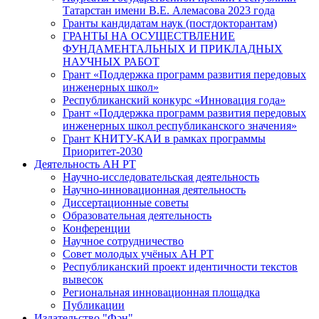
Татарстан имени В.Е. Алемасова 2023 года
Гранты кандидатам наук (постдокторантам)
ГРАНТЫ НА ОСУЩЕСТВЛЕНИЕ
ФУНДАМЕНТАЛЬНЫХ И ПРИКЛАДНЫХ
НАУЧНЫХ РАБОТ
Грант «Поддержка программ развития передовых
инженерных школ»
Республиканский конкурс «Инновация года»
Грант «Поддержка программ развития передовых
инженерных школ республиканского значения»
Грант КНИТУ-КАИ в рамках программы
Приоритет-2030
Деятельность АН РТ
Научно-исследовательская деятельность
Научно-инновационная деятельность
Диссертационные советы
Образовательная деятельность
Конференции
Научное сотрудничество
Совет молодых учёных АН РТ
Республиканский проект идентичности текстов
вывесок
Региональная инновационная площадка
Публикации
Издательство "Фән"