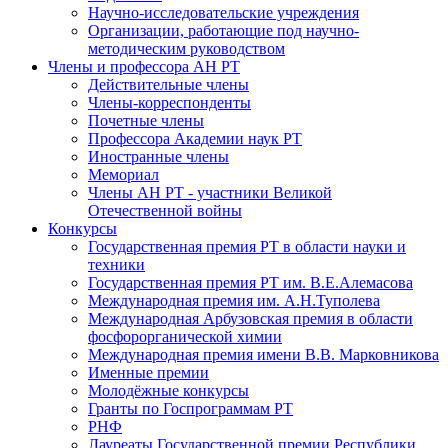
Научно-исследовательские учреждения
Организации, работающие под научно-
методическим руководством
Члены и профессора АН РТ
Действительные члены
Члены-корреспонденты
Почетные члены
Профессора Академии наук РТ
Иностранные члены
Мемориал
Члены АН РТ - участники Великой
Отечественной войны
Конкурсы
Государственная премия РТ в области науки и
техники
Государственная премия РТ им. В.Е.Алемасова
Международная премия им. А.Н.Туполева
Международная Арбузовская премия в области
фосфорорганической химии
Международная премия имени В.В. Марковникова
Именные премии
Молодёжные конкурсы
Гранты по Госпрограммам РТ
РНФ
Лауреаты Государственной премии Республики