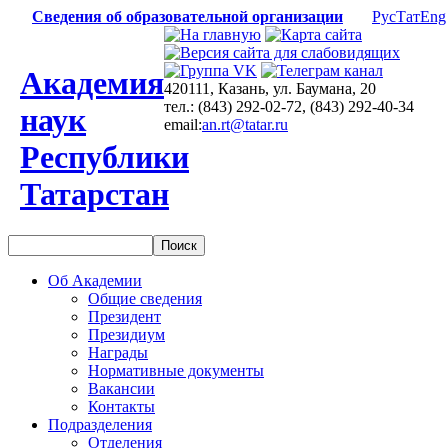
Сведения об образовательной организации
Рус
Тат
Eng
Академия
420111, Казань, ул. Баумана, 20
тел.: (843) 292-02-72, (843) 292-40-34
наук
email:
an.rt@tatar.ru
Республики
Татарстан
Об Академии
Общие сведения
Президент
Президиум
Награды
Нормативные документы
Вакансии
Контакты
Подразделения
Отделения