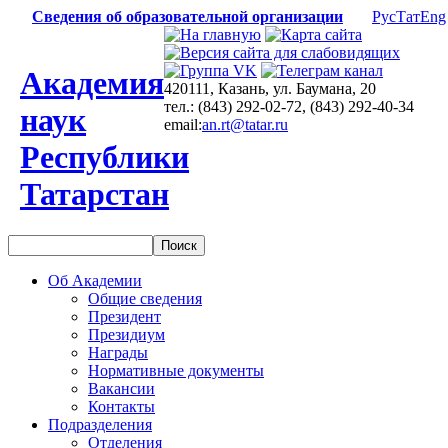
Сведения об образовательной организации
Рус
Тат
Eng
Академия
420111, Казань, ул. Баумана, 20
тел.: (843) 292-02-72, (843) 292-40-34
наук
email:
an.rt@tatar.ru
Республики
Татарстан
Об Академии
Общие сведения
Президент
Президиум
Награды
Нормативные документы
Вакансии
Контакты
Подразделения
Отделения