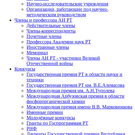
Научно-исследовательские учреждения
Организации, работающие под научно-
методическим руководством
Члены и профессора АН РТ
Действительные члены
Члены-корреспонденты
Почетные члены
Профессора Академии наук РТ
Иностранные члены
Мемориал
Члены АН РТ - участники Великой
Отечественной войны
Конкурсы
Государственная премия РТ в области науки и
техники
Государственная премия РТ им. В.Е.Алемасова
Международная премия им. А.Н.Туполева
Международная Арбузовская премия в области
фосфорорганической химии
Международная премия имени В.В. Марковникова
Именные премии
Молодёжные конкурсы
Гранты по Госпрограммам РТ
РНФ
Лауреаты Государственной премии Республики