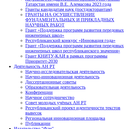
Татарстан имени В.Е. Алемасова 2023 года
Гранты кандидатам наук (постдокторантам)
ГРАНТЫ НА ОСУЩЕСТВЛЕНИЕ
ФУНДАМЕНТАЛЬНЫХ И ПРИКЛАДНЫХ
НАУЧНЫХ РАБОТ
Грант «Поддержка программ развития передовых
инженерных школ»
Республиканский конкурс «Инновация года»
Грант «Поддержка программ развития передовых
инженерных школ республиканского значения»
Грант КНИТУ-КАИ в рамках программы
Приоритет-2030
Деятельность АН РТ
Научно-исследовательская деятельность
Научно-инновационная деятельность
Диссертационные советы
Образовательная деятельность
Конференции
Научное сотрудничество
Совет молодых учёных АН РТ
Республиканский проект идентичности текстов
вывесок
Региональная инновационная площадка
Публикации
Издательство "Фән"