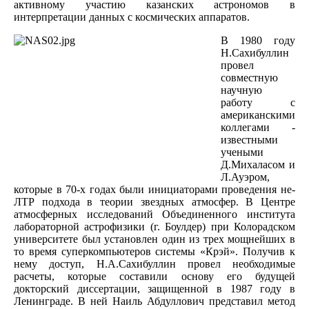
активному участию казанских астрономов в
интерпретации данных с космических аппаратов.
В 1980 году
Н.Сахибуллин
провел
совместную
научную
работу с
американскими
коллегами -
известными
учеными
Д.Михаласом и
Л.Ауэром,
которые в 70-х годах были инициаторами проведения не-
ЛТР подхода в теории звездных атмосфер. В Центре
атмосферных исследований Объединенного института
лабораторной астрофизики (г. Боулдер) при Колорадском
университете был установлен один из трех мощнейших в
то время суперкомпьютеров системы «Крэй». Получив к
нему доступ, Н.А.Сахибуллин провел необходимые
расчеты, которые составили основу его будущей
докторский диссертации, защищенной в 1987 году в
Ленинграде. В ней Наиль Абдуллович представил метод