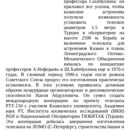
профессора Сахибуллина: он
приложил все усилия, чтобы
казанские астрономы
получили возможность
установить телескоп
диаметром 1.5 метра в
Турции в обсерватории на
высоте 2500 м. Борьба за
включение телескопа для
астрономов Казани в планы
Ленинградского Оптико-
Механического Объединения
началась по инициативе
профессоров А.Нефедьева и Ш.Хабибуллина еще в 1970-х
годах. В сложный период 1990-х годов после развала
Советского Союза процесс его изготовления практически
остановился. В этих условиях проявились должным
образом незаурядные организаторские и дипломатические
способности Наиля Абдулловича. Он сумел создать
международную кооперацию по проекту телескопа
РТТ-150 с участием Казанского университета, Академии
наук РТ, Института космических исследований (ИКИ)
РАН и Национальной Обсерватории ТЮБИТАК (Турция).
Эта кооперация добилась завершения изготовления
телескопа на ЛОМО (С-Петербург), строительства башни и