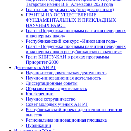
Татарстан имени В.Е. Алемасова 2023 года
Гранты кандидатам наук (постдокторантам)
ГРАНТЫ НА ОСУЩЕСТВЛЕНИЕ
ФУНДАМЕНТАЛЬНЫХ И ПРИКЛАДНЫХ
НАУЧНЫХ РАБОТ
Грант «Поддержка программ развития передовых
инженерных школ»
Республиканский конкурс «Инновация года»
Грант «Поддержка программ развития передовых
инженерных школ республиканского значения»
Грант КНИТУ-КАИ в рамках программы
Приоритет-2030
Деятельность АН РТ
Научно-исследовательская деятельность
Научно-инновационная деятельность
Диссертационные советы
Образовательная деятельность
Конференции
Научное сотрудничество
Совет молодых учёных АН РТ
Республиканский проект идентичности текстов
вывесок
Региональная инновационная площадка
Публикации
Издательство "Фән"