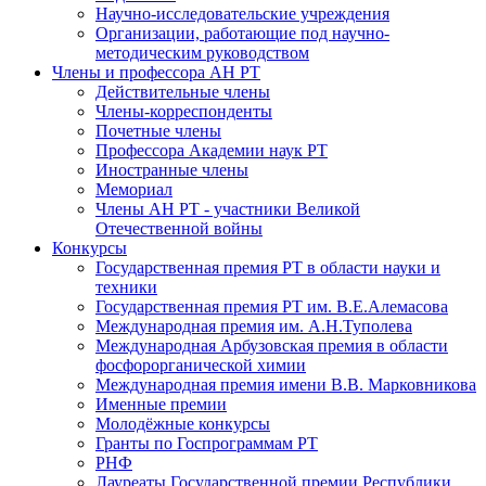
Научно-исследовательские учреждения
Организации, работающие под научно-
методическим руководством
Члены и профессора АН РТ
Действительные члены
Члены-корреспонденты
Почетные члены
Профессора Академии наук РТ
Иностранные члены
Мемориал
Члены АН РТ - участники Великой
Отечественной войны
Конкурсы
Государственная премия РТ в области науки и
техники
Государственная премия РТ им. В.Е.Алемасова
Международная премия им. А.Н.Туполева
Международная Арбузовская премия в области
фосфорорганической химии
Международная премия имени В.В. Марковникова
Именные премии
Молодёжные конкурсы
Гранты по Госпрограммам РТ
РНФ
Лауреаты Государственной премии Республики