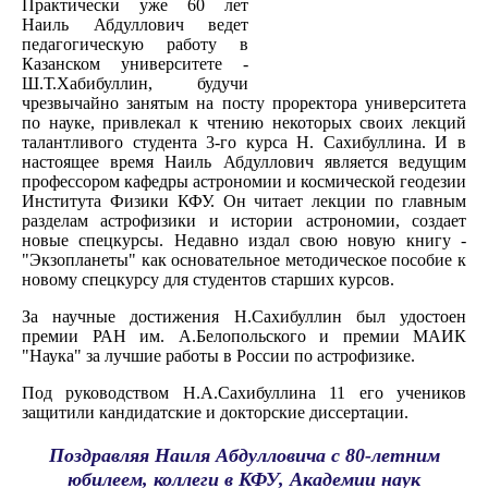
Практически уже 60 лет
Наиль Абдуллович ведет
педагогическую работу в
Казанском университете -
Ш.Т.Хабибуллин, будучи
чрезвычайно занятым на посту проректора университета
по науке, привлекал к чтению некоторых своих лекций
талантливого студента 3-го курса Н. Сахибуллина. И в
настоящее время Наиль Абдуллович является ведущим
профессором кафедры астрономии и космической геодезии
Института Физики КФУ. Он читает лекции по главным
разделам астрофизики и истории астрономии, создает
новые спецкурсы. Недавно издал свою новую книгу -
"Экзопланеты" как основательное методическое пособие к
новому спецкурсу для студентов старших курсов.
За научные достижения Н.Сахибуллин был удостоен
премии РАН им. А.Белопольского и премии МАИК
"Наука" за лучшие работы в России по астрофизике.
Под руководством Н.А.Сахибуллина 11 его учеников
защитили кандидатские и докторские диссертации.
Поздравляя Наиля Абдулловича с 80-летним
юбилеем, коллеги в КФУ, Академии наук