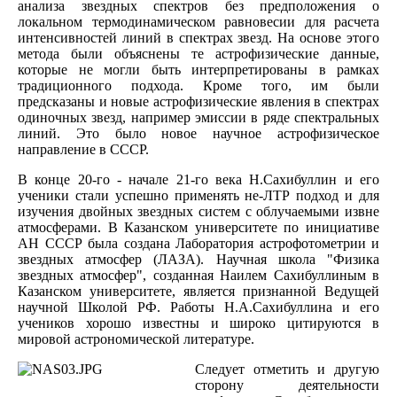
анализа звездных спектров без предположения о
локальном термодинамическом равновесии для расчета
интенсивностей линий в спектрах звезд. На основе этого
метода были объяснены те астрофизические данные,
которые не могли быть интерпретированы в рамках
традиционного подхода. Кроме того, им были
предсказаны и новые астрофизические явления в спектрах
одиночных звезд, например эмиссии в ряде спектральных
линий. Это было новое научное астрофизическое
направление в СССР.
В конце 20-го - начале 21-го века Н.Сахибуллин и его
ученики стали успешно применять не-ЛТР подход и для
изучения двойных звездных систем с облучаемыми извне
атмосферами. В Казанском университете по инициативе
АН СССР была создана Лаборатория астрофотометрии и
звездных атмосфер (ЛАЗА). Научная школа "Физика
звездных атмосфер", созданная Наилем Сахибуллиным в
Казанском университете, является признанной Ведущей
научной Школой РФ. Работы Н.А.Сахибуллина и его
учеников хорошо известны и широко цитируются в
мировой астрономической литературе.
Следует отметить и другую
сторону деятельности