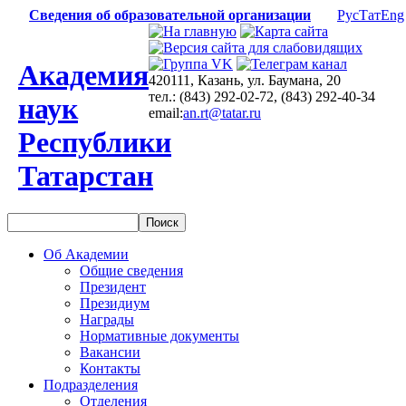
Сведения об образовательной организации
Рус
Тат
Eng
Академия
420111, Казань, ул. Баумана, 20
тел.: (843) 292-02-72, (843) 292-40-34
наук
email:
an.rt@tatar.ru
Республики
Татарстан
Об Академии
Общие сведения
Президент
Президиум
Награды
Нормативные документы
Вакансии
Контакты
Подразделения
Отделения