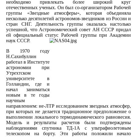
необходимо привлекать более широкий круг
отечественных ученых. Он был со-организатором Рабочей
группы «Звездные атмосферы», которая объединяла
несколько десятилетий астрономов-звездников из России и
стран СНГ. Деятельность группы оказалась настолько
успешной, что Астрономический совет АН СССР придал
ей официальный статус Рабочей группы при Академии
наук СССР.
В 1970 году
Н.Сахибуллин
работал в Институте
астрономии при
Утрехтском
университете в
Голландии, где и
начал заниматься
новым в те годы
научным
направлением: не-ЛТР исследованием звездных атмосфер,
при которых не делается традиционное предположение о
выполнении локального термодинамического равновесия.
Модель и результаты расчетов были подтверждены
наблюдениями спутника ТД-1А с ультрафиолетовым
телескопом на борту. Эти работы положили начало