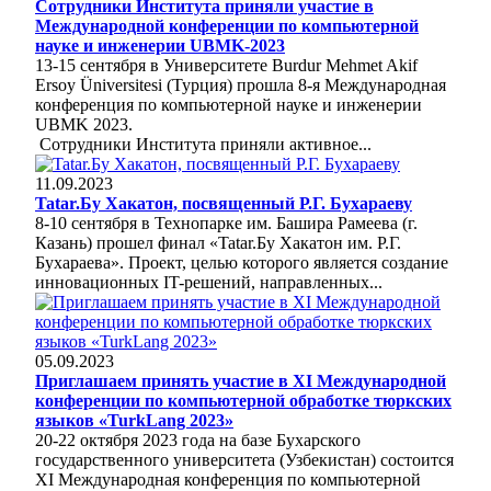
Сотрудники Института приняли участие в
Международной конференции по компьютерной
науке и инженерии UBMK-2023
13-15 сентября в Университете Burdur Mehmet Akif
Ersoy Üniversitesi (Турция) прошла 8-я Международная
конференция по компьютерной науке и инженерии
UBMK 2023.
Сотрудники Института приняли активное...
11.09.2023
Tatar.Бу Хакатон, посвященный Р.Г. Бухараеву
8-10 сентября в Технопарке им. Башира Рамеева (г.
Казань) прошел финал «Tatar.Бу Хакатон им. Р.Г.
Бухараева». Проект, целью которого является создание
инновационных IT-решений, направленных...
05.09.2023
Приглашаем принять участие в ХI Международной
конференции по компьютерной обработке тюркских
языков «TurkLang 2023»
20-22 октября 2023 года на базе Бухарского
государственного университета (Узбекистан) состоится
ХI Международная конференция по компьютерной