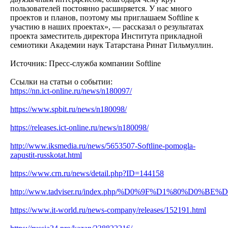
пользователей постоянно расширяется. У нас много
проектов и планов, поэтому мы приглашаем Softline к
участию в наших проектах», — рассказал о результатах
проекта заместитель директора Института прикладной
семиотики Академии наук Татарстана Ринат Гильмуллин.
Источник: Пресс-служба компании Softline
Ссылки на статьи о событии:
https://nn.ict-online.ru/news/n180097/
https://www.spbit.ru/news/n180098/
https://releases.ict-online.ru/news/n180098/
http://www.iksmedia.ru/news/5653507-Softline-pomogla-
zapustit-russkotat.html
https://www.crn.ru/news/detail.php?ID=144158
http://www.tadviser.ru/index.php/%D0%9F%D
https://www.it-world.ru/news-company/releases/152191.html