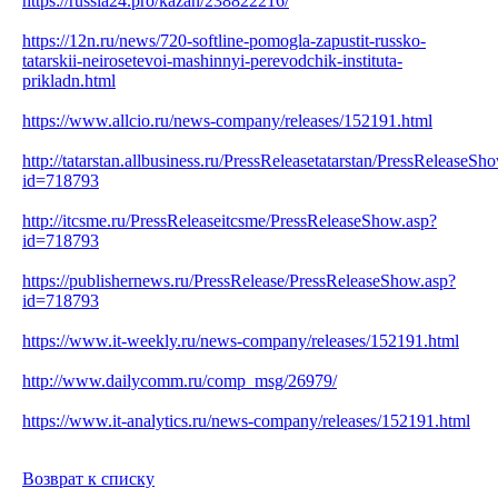
https://russia24.pro/kazan/238822216/
https://12n.ru/news/720-softline-pomogla-zapustit-russko-
tatarskii-neirosetevoi-mashinnyi-perevodchik-instituta-
prikladn.html
https://www.allcio.ru/news-company/releases/152191.html
http://tatarstan.allbusiness.ru/PressReleasetatarstan/PressReleaseSh
id=718793
http://itcsme.ru/PressReleaseitcsme/PressReleaseShow.asp?
id=718793
https://publishernews.ru/PressRelease/PressReleaseShow.asp?
id=718793
https://www.it-weekly.ru/news-company/releases/152191.html
http://www.dailycomm.ru/comp_msg/26979/
https://www.it-analytics.ru/news-company/releases/152191.html
Возврат к списку