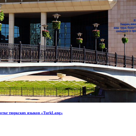
отке тюркских языков «TurkLang»