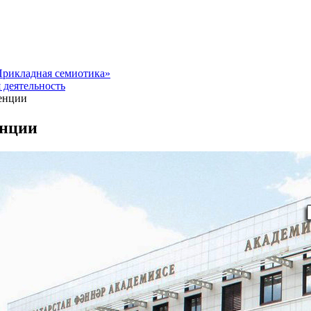
рикладная семиотика»
 деятельность
енции
нции