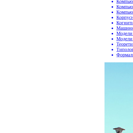
Компьют
Компьют
Компью
Корпусн
Когнити
Машинны
Модели 
Модели
Теорети
Типолог
Формаль