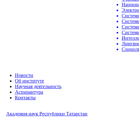
Национа
Электро
Системы
Системы
Системы
Систем
Интелле
Лингвис
Социоли
Новости
Об институте
Научная деятельность
Аспирантура
Контакты
Академия наук Республики Татарстан