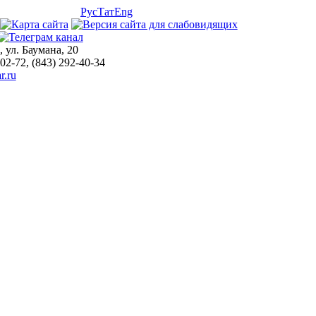
Рус
Тат
Eng
, ул. Баумана, 20
-02-72, (843) 292-40-34
r.ru