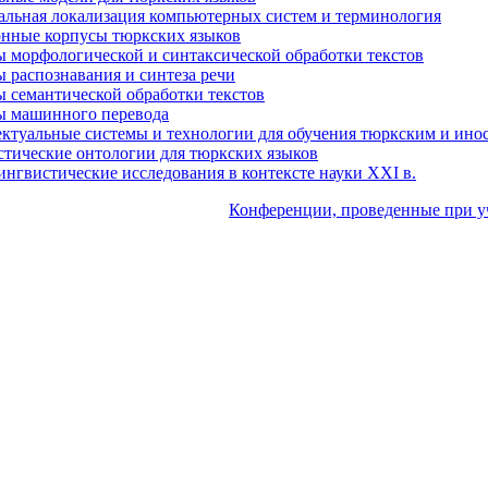
льная локализация компьютерных систем и терминология
нные корпусы тюркских языков
 морфологической и синтаксической обработки текстов
 распознавания и синтеза речи
 семантической обработки текстов
ы машинного перевода
ктуальные системы и технологии для обучения тюркским и ино
тические онтологии для тюркских языков
нгвистические исследования в контексте науки XXI в.
Конференции, проведенные при у