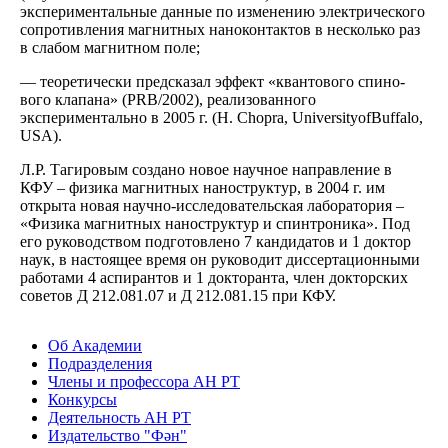
экспериментальные данные по изменению электрического
сопротивления магнитных наноконтактов в несколько раз
в слабом магнитном поле;
— теоретически предсказал эффект «квантового спино­
вого клапана» (PRB/2002), реализованного
экспериментально в 2005 г. (H. Chopra, UniversityofBuffalo,
USA).
Л.Р. Тагировым создано новое научное направление в
КФУ – физика магнитных наноструктур, в 2004 г. им
открыта новая научно-исследовательская лаборатория –
«Физика магнитных наноструктур и спинтроника». Под
его руководством подго­товлено 7 кандидатов и 1 доктор
наук, в настоящее время он руководит диссертационными
работами 4 аспирантов и 1 докторанта, член докторских
советов Д 212.081.07 и Д 212.081.15 при КФУ.
Об Академии
Подразделения
Члены и профессора АН РТ
Конкурсы
Деятельность АН РТ
Издательство "Фән"