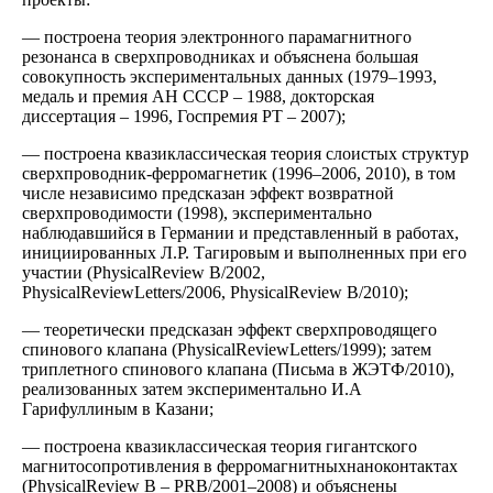
— построена теория электронного парамагнитного
резонанса в сверхпроводниках и объяснена большая
совокупность экспериментальных данных (1979–1993,
медаль и премия АН СССР – 1988, докторская
диссертация – 1996, Госпремия РТ – 2007);
— построена квазиклассическая теория слоистых структур
сверхпроводник-ферромагнетик (1996–2006, 2010), в том
числе независимо предсказан эффект возвратной
сверхпроводимости (1998), экспериментально
наблюдавшийся в Германии и представленный в работах,
инициированных Л.Р. Тагировым и выполненных при его
участии (PhysicalReview B/2002,
PhysicalReviewLetters/2006, PhysicalReview B/2010);
— теоретически предсказан эффект сверхпроводящего
спи­нового клапана (PhysicalReviewLetters/1999); затем
триплетного спинового клапана (Письма в ЖЭТФ/2010),
реализованных затем экспериментально И.А
Гарифуллиным в Казани;
— построена квазиклассическая теория гигантского
магни­тосопротивления в ферромагнитныхнаноконтактах
(PhysicalReview B – PRB/2001–2008) и объяснены