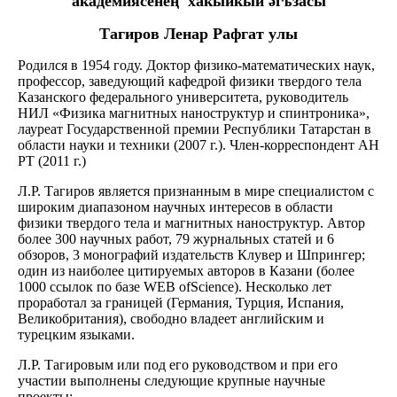
академиясенең хакыйкый әгъзасы
Тагиров Ленар Рафгат улы
Родился в 1954 году. Доктор физико-математических наук,
профессор, заведующий кафедрой физики твердого тела
Казанского федерального университета, руководитель
НИЛ «Физика магнитных наноструктур и спинтроника»,
лауреат Государственной премии Республики Татарстан в
области науки и техники (2007 г.). Член-корреспондент АН
РТ (2011 г.)
Л.Р. Тагиров является признанным в мире специалистом с
широким диапазоном научных интересов в области
физики твердого тела и магнитных наноструктур. Автор
более 300 научных работ, 79 журнальных статей и 6
обзоров, 3 монографий издательств Клувер и Шпрингер;
один из наиболее цитируемых авторов в Казани (более
1000 ссылок по базе WEB ofScience). Несколько лет
проработал за границей (Германия, Турция, Испания,
Великобритания), свободно владеет английским и
турецким языками.
Л.Р. Тагировым или под его руководством и при его
участии выполнены следующие крупные научные
проекты: