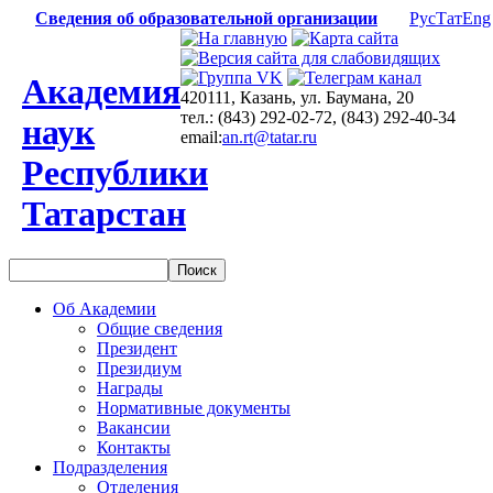
Сведения об образовательной организации
Рус
Тат
Eng
Академия
420111, Казань, ул. Баумана, 20
тел.: (843) 292-02-72, (843) 292-40-34
наук
email:
an.rt@tatar.ru
Республики
Татарстан
Об Академии
Общие сведения
Президент
Президиум
Награды
Нормативные документы
Вакансии
Контакты
Подразделения
Отделения