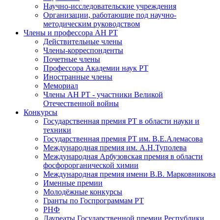
Научно-исследовательские учреждения
Организации, работающие под научно-
методическим руководством
Члены и профессора АН РТ
Действительные члены
Члены-корреспонденты
Почетные члены
Профессора Академии наук РТ
Иностранные члены
Мемориал
Члены АН РТ - участники Великой
Отечественной войны
Конкурсы
Государственная премия РТ в области науки и
техники
Государственная премия РТ им. В.Е.Алемасова
Международная премия им. А.Н.Туполева
Международная Арбузовская премия в области
фосфорорганической химии
Международная премия имени В.В. Марковникова
Именные премии
Молодёжные конкурсы
Гранты по Госпрограммам РТ
РНФ
Лауреаты Государственной премии Республики