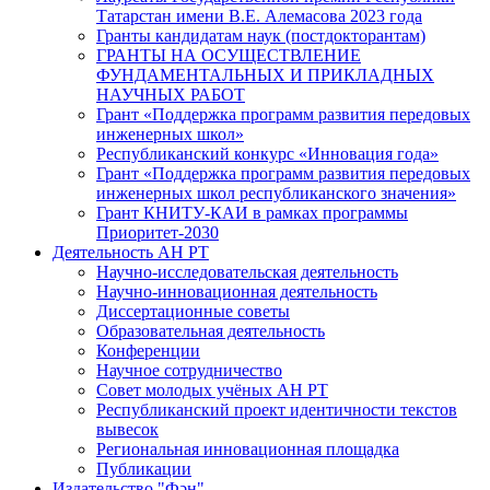
Татарстан имени В.Е. Алемасова 2023 года
Гранты кандидатам наук (постдокторантам)
ГРАНТЫ НА ОСУЩЕСТВЛЕНИЕ
ФУНДАМЕНТАЛЬНЫХ И ПРИКЛАДНЫХ
НАУЧНЫХ РАБОТ
Грант «Поддержка программ развития передовых
инженерных школ»
Республиканский конкурс «Инновация года»
Грант «Поддержка программ развития передовых
инженерных школ республиканского значения»
Грант КНИТУ-КАИ в рамках программы
Приоритет-2030
Деятельность АН РТ
Научно-исследовательская деятельность
Научно-инновационная деятельность
Диссертационные советы
Образовательная деятельность
Конференции
Научное сотрудничество
Совет молодых учёных АН РТ
Республиканский проект идентичности текстов
вывесок
Региональная инновационная площадка
Публикации
Издательство "Фән"