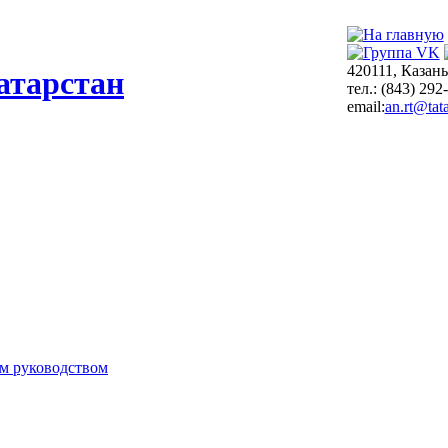
420111, Казань
атарстан
тел.: (843) 292
email:
an.rt@tata
м руководством