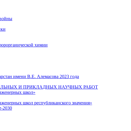
 войны
ики
форорганической химии
рстан имени В.Е. Алемасова 2023 года
ЛЬНЫХ И ПРИКЛАДНЫХ НАУЧНЫХ РАБОТ
инженерных школ»
нженерных школ республиканского значения»
т-2030