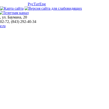
Рус
Тат
Eng
, ул. Баумана, 20
-02-72, (843) 292-40-34
r.ru