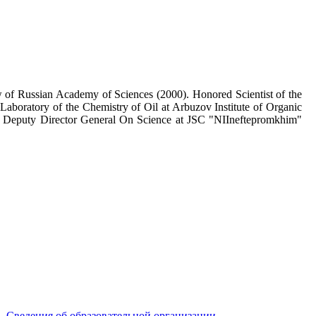
w of Russian Academy of Sciences (2000). Honored Scientist of the
 Laboratory of the Chemistry of Oil at Arbuzov Institute of Organic
. Deputy Director General On Science at JSC "NIIneftepromkhim"
Сведения об образовательной организации