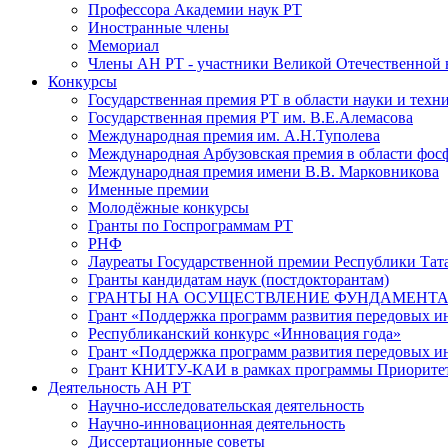
Профессора Академии наук РТ
Иностранные члены
Мемориал
Члены АН РТ - участники Великой Отечественной
Конкурсы
Государственная премия РТ в области науки и техн
Государственная премия РТ им. В.Е.Алемасова
Международная премия им. А.Н.Туполева
Международная Арбузовская премия в области фос
Международная премия имени В.В. Марковникова
Именные премии
Молодёжные конкурсы
Гранты по Госпрограммам РТ
РНФ
Лауреаты Государственной премии Республики Тата
Гранты кандидатам наук (постдокторантам)
ГРАНТЫ НА ОСУЩЕСТВЛЕНИЕ ФУНДАМЕНТА
Грант «Поддержка программ развития передовых 
Республиканский конкурс «Инновация года»
Грант «Поддержка программ развития передовых и
Грант КНИТУ-КАИ в рамках программы Приорите
Деятельность АН РТ
Научно-исследовательская деятельность
Научно-инновационная деятельность
Диссертационные советы