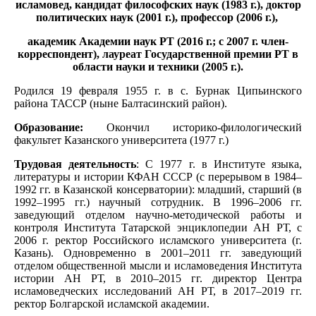
исламовед, кандидат философских наук (1983 г.), доктор
политических наук (2001 г.), профессор (2006 г.),
академик Академии наук РТ (2016 г.; с 2007 г. член-
корреспондент), лауреат Государственной премии РТ в
области науки и техники (2005 г.).
Родился 19 февраля 1955 г. в с. Бурнак Ципьинского
района ТАССР (ныне Балтасинский район).
Образование:
Окончил историко-филологический
факультет Казанского университета (1977 г.)
Трудовая деятельность
: С 1977 г. в Институте языка,
литературы и истории КФАН СССР (с перерывом в 1984–
1992 гг. в Казанской консерватории): младший, старший (в
1992–1995 гг.) научный сотрудник. В 1996–2006 гг.
заведующий отделом научно-методической работы и
контроля Института Татарской энциклопедии АН РТ, с
2006 г. ректор Российского исламского университета (г.
Казань). Одновременно в 2001–2011 гг. заведующий
отделом общественной мысли и исламоведения Института
истории АН РТ, в 2010–2015 гг. директор Центра
исламоведческих исследований АН РТ, в 2017–2019 гг.
ректор Болгарской исламской академии.