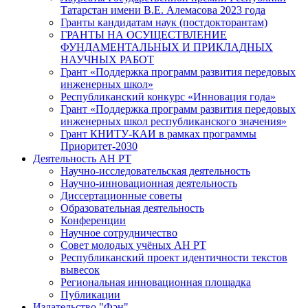
Татарстан имени В.Е. Алемасова 2023 года
Гранты кандидатам наук (постдокторантам)
ГРАНТЫ НА ОСУЩЕСТВЛЕНИЕ
ФУНДАМЕНТАЛЬНЫХ И ПРИКЛАДНЫХ
НАУЧНЫХ РАБОТ
Грант «Поддержка программ развития передовых
инженерных школ»
Республиканский конкурс «Инновация года»
Грант «Поддержка программ развития передовых
инженерных школ республиканского значения»
Грант КНИТУ-КАИ в рамках программы
Приоритет-2030
Деятельность АН РТ
Научно-исследовательская деятельность
Научно-инновационная деятельность
Диссертационные советы
Образовательная деятельность
Конференции
Научное сотрудничество
Совет молодых учёных АН РТ
Республиканский проект идентичности текстов
вывесок
Региональная инновационная площадка
Публикации
Издательство "Фән"