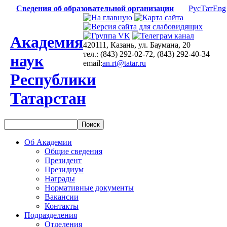
Сведения об образовательной организации
Рус
Тат
Eng
Академия
420111, Казань, ул. Баумана, 20
тел.: (843) 292-02-72, (843) 292-40-34
наук
email:
an.rt@tatar.ru
Республики
Татарстан
Об Академии
Общие сведения
Президент
Президиум
Награды
Нормативные документы
Вакансии
Контакты
Подразделения
Отделения