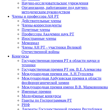
Научно-исследовательские учреждения
Организации, работающие под научно-
методическим руководством
Члены и профессора АН РТ
Действительные члены
Члены-корреспонденты
Почетные члены
Профессора Академии наук РТ
Иностранные члены
Мемориал
Члены АН РТ - участники Великой
Отечественной войны
Конкурсы
Государственная премия РТ в области науки и
техники
Государственная премия РТ им. В.Е.Алемасова
Международная премия им. А.Н.Туполева
Международная Арбузовская премия в области
фосфорорганической химии
Международная премия имени В.В. Марковникова
Именные премии
Молодёжные конкурсы
Гранты по Госпрограммам РТ
РНФ
Лауреаты Государственной премии Республики