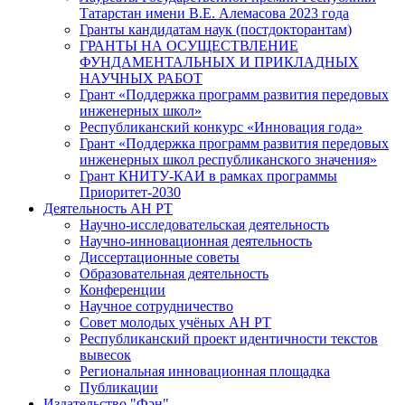
Татарстан имени В.Е. Алемасова 2023 года
Гранты кандидатам наук (постдокторантам)
ГРАНТЫ НА ОСУЩЕСТВЛЕНИЕ
ФУНДАМЕНТАЛЬНЫХ И ПРИКЛАДНЫХ
НАУЧНЫХ РАБОТ
Грант «Поддержка программ развития передовых
инженерных школ»
Республиканский конкурс «Инновация года»
Грант «Поддержка программ развития передовых
инженерных школ республиканского значения»
Грант КНИТУ-КАИ в рамках программы
Приоритет-2030
Деятельность АН РТ
Научно-исследовательская деятельность
Научно-инновационная деятельность
Диссертационные советы
Образовательная деятельность
Конференции
Научное сотрудничество
Совет молодых учёных АН РТ
Республиканский проект идентичности текстов
вывесок
Региональная инновационная площадка
Публикации
Издательство "Фән"