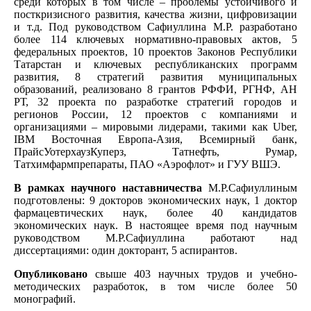
среди которых в том числе – проблемы устойчивого и
посткризисного развития, качества жизни, цифровизации
и т.д. Под руководством Сафиуллина М.Р. разработано
более 114 ключевых нормативно-правовых актов, 5
федеральных проектов, 10 проектов Законов Республики
Татарстан и ключевых республиканских программ
развития, 8 стратегий развития муниципальных
образований, реализовано 8 грантов РФФИ, РГНФ, АН
РТ, 32 проекта по разработке стратегий городов и
регионов России, 12 проектов с компаниями и
организациями – мировыми лидерами, такими как Uber,
IBM Восточная Европа-Азия, Всемирный банк,
ПрайсУотерхаузКуперз, Татнефть, Румар,
Татхимфармпрепараты, ПАО «Аэрофлот» и ГУУ ВШЭ.
В рамках научного наставничества
М.Р.Сафиуллиным
подготовлены: 9 докторов экономических наук, 1 доктор
фармацевтических наук, более 40 кандидатов
экономических наук. В настоящее время под научным
руководством М.Р.Сафиуллина работают над
диссертациями: один докторант, 5 аспирантов.
Опубликовано
свыше 403 научных трудов и учебно-
методических разработок, в том числе более 50
монографий.