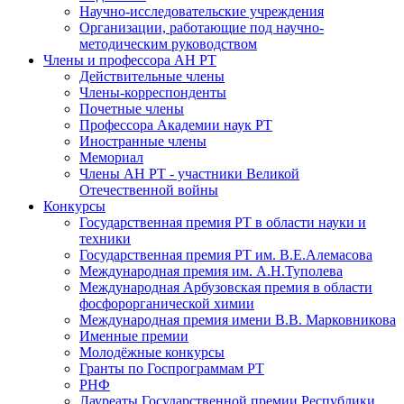
Научно-исследовательские учреждения
Организации, работающие под научно-
методическим руководством
Члены и профессора АН РТ
Действительные члены
Члены-корреспонденты
Почетные члены
Профессора Академии наук РТ
Иностранные члены
Мемориал
Члены АН РТ - участники Великой
Отечественной войны
Конкурсы
Государственная премия РТ в области науки и
техники
Государственная премия РТ им. В.Е.Алемасова
Международная премия им. А.Н.Туполева
Международная Арбузовская премия в области
фосфорорганической химии
Международная премия имени В.В. Марковникова
Именные премии
Молодёжные конкурсы
Гранты по Госпрограммам РТ
РНФ
Лауреаты Государственной премии Республики