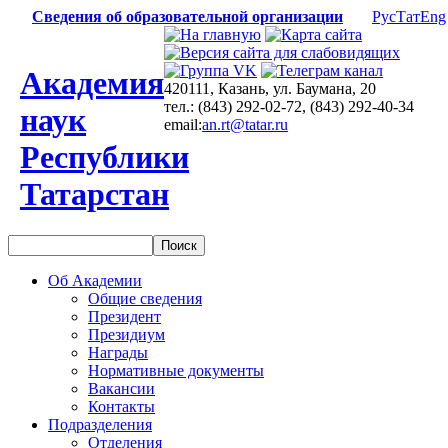
Сведения об образовательной организации
Рус
Тат
Eng
Академия
420111, Казань, ул. Баумана, 20
тел.: (843) 292-02-72, (843) 292-40-34
наук
email:
an.rt@tatar.ru
Республики
Татарстан
Об Академии
Общие сведения
Президент
Президиум
Награды
Нормативные документы
Вакансии
Контакты
Подразделения
Отделения