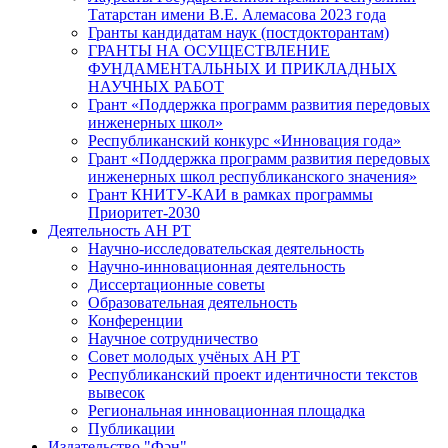
Татарстан имени В.Е. Алемасова 2023 года
Гранты кандидатам наук (постдокторантам)
ГРАНТЫ НА ОСУЩЕСТВЛЕНИЕ
ФУНДАМЕНТАЛЬНЫХ И ПРИКЛАДНЫХ
НАУЧНЫХ РАБОТ
Грант «Поддержка программ развития передовых
инженерных школ»
Республиканский конкурс «Инновация года»
Грант «Поддержка программ развития передовых
инженерных школ республиканского значения»
Грант КНИТУ-КАИ в рамках программы
Приоритет-2030
Деятельность АН РТ
Научно-исследовательская деятельность
Научно-инновационная деятельность
Диссертационные советы
Образовательная деятельность
Конференции
Научное сотрудничество
Совет молодых учёных АН РТ
Республиканский проект идентичности текстов
вывесок
Региональная инновационная площадка
Публикации
Издательство "Фән"