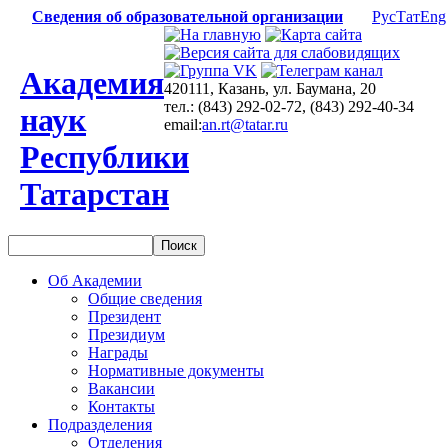
Сведения об образовательной организации
Рус
Тат
Eng
Академия
420111, Казань, ул. Баумана, 20
тел.: (843) 292-02-72, (843) 292-40-34
наук
email:
an.rt@tatar.ru
Республики
Татарстан
Об Академии
Общие сведения
Президент
Президиум
Награды
Нормативные документы
Вакансии
Контакты
Подразделения
Отделения