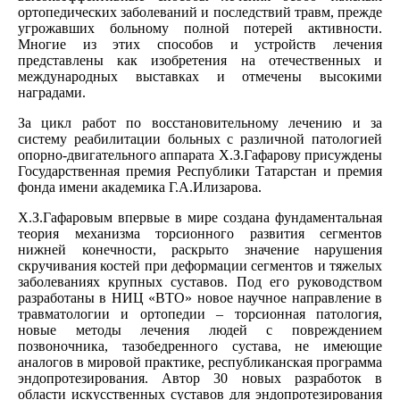
ортопедических заболеваний и последствий травм, прежде
угрожавших больному полной потерей активности.
Многие из этих способов и устройств лечения
представлены как изобретения на отечественных и
международных выставках и отмечены высокими
наградами.
За цикл работ по восстановительному лечению и за
систему реабилитации больных с различной патологией
опорно-двигательного аппарата Х.З.Гафарову присуждены
Государственная премия Республики Татарстан и премия
фонда имени академика Г.А.Илизарова.
Х.З.Гафаровым впервые в мире создана фундаментальная
теория механизма торсионного развития сегментов
нижней конечности, раскрыто значение нарушения
скручивания костей при деформации сегментов и тяжелых
заболеваниях крупных суставов. Под его руководством
разработаны в НИЦ «ВТО» новое научное направление в
травматологии и ортопедии – торсионная патология,
новые методы лечения людей с повреждением
позвоночника, тазобедренного сустава, не имеющие
аналогов в мировой практике, республиканская программа
эндопротезирования. Автор 30 новых разработок в
области искусственных суставов для эндопротезирования