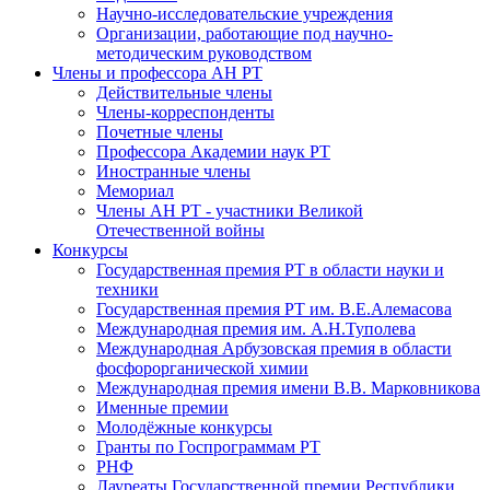
Научно-исследовательские учреждения
Организации, работающие под научно-
методическим руководством
Члены и профессора АН РТ
Действительные члены
Члены-корреспонденты
Почетные члены
Профессора Академии наук РТ
Иностранные члены
Мемориал
Члены АН РТ - участники Великой
Отечественной войны
Конкурсы
Государственная премия РТ в области науки и
техники
Государственная премия РТ им. В.Е.Алемасова
Международная премия им. А.Н.Туполева
Международная Арбузовская премия в области
фосфорорганической химии
Международная премия имени В.В. Марковникова
Именные премии
Молодёжные конкурсы
Гранты по Госпрограммам РТ
РНФ
Лауреаты Государственной премии Республики