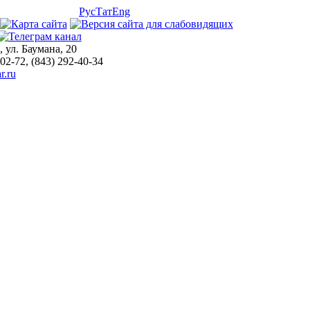
Рус
Тат
Eng
, ул. Баумана, 20
-02-72, (843) 292-40-34
r.ru