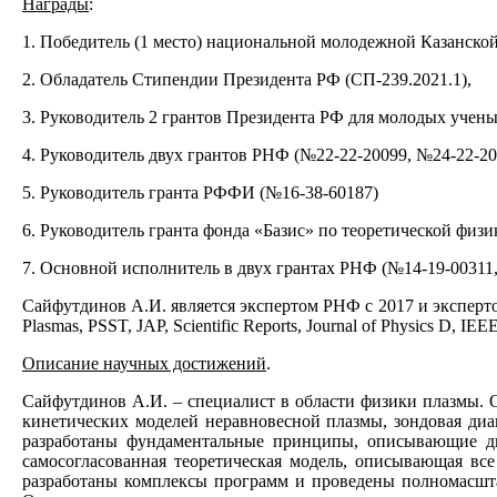
Награды
:
1. Победитель (1 место) национальной молодежной Казанской
2. Обладатель Стипендии Президента РФ (СП-239.2021.1),
3. Руководитель 2 грантов Президента РФ для молодых учен
4. Руководитель двух грантов РНФ (№22-22-20099, №24-22-20
5. Руководитель гранта РФФИ (№16-38-60187)
6. Руководитель гранта фонда «Базис» по теоретической физик
7. Основной исполнитель в двух грантах РНФ (№14-19-00311,
Сайфутдинов А.И. является экспертом РНФ с 2017 и экспер
Plasmas, PSST, JAP, Scientific Reports, Journal of Physics D, IE
Описание научных достижений
.
Сайфутдинов А.И. – специалист в области физики плазмы. 
кинетических моделей неравновесной плазмы, зондовая ди
разработаны фундаментальные принципы, описывающие ди
самосогласованная теоретическая модель, описывающая все
разработаны комплексы программ и проведены полномасштаб