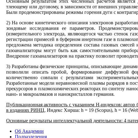
Основным результатом этих численных расчетов является 
тлеющему или дуговому, в зависимости от внешних управля
Были продемонстрированы режимы горения дуги с контраги
2) На основе кинетического описания электронов разработ
зондовые исследования ее параметров. Продемонстриро
(измерительного электрода, являющегося частью стенок га
регистрации примесей в буферном инертном газе в плазмохи
предложена методика определения состава газовых смесей
газоанализаторы могут быть как самостоятельными прибор
Внедрение газоанализаторов на практику позволит проводить
3) Разработаны физические принципы, описывающие динамик
позволили описать пробой, формирование диффузной фор
количественно совпали с результатами экспериментальн
Разработанные модели неравновесной плазмы разрядов в пос
прекурсоров в плазмохимических реакторах по синтезу нано
нано- и микроалмазов и нанокристаллов германия.
Публикационная активность с указанием Н-индексов: автор бо
в изданиях РИНЦ,
Индекс Хирша: h = 19 (Scopus), h = 16 (Web
Основные результаты интеллектуальной деятельности
: 4 пат
Об Академии
Подразделения