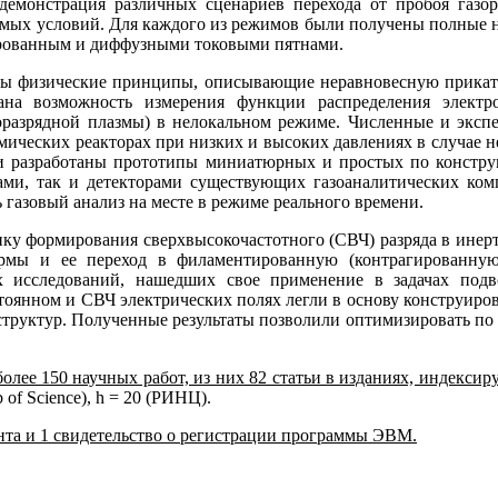
демонстрация различных сценариев перехода от пробоя газо
емых условий. Для каждого из режимов были получены полные 
рованным и диффузными токовыми пятнами.
аны физические принципы, описывающие неравновесную прикат
вана возможность измерения функции распределения элек
зоразрядной плазмы) в нелокальном режиме. Численные и экс
мических реакторах при низких и высоких давлениях в случае 
 и разработаны прототипы миниатюрных и простых по констр
ами, так и детекторами существующих газоаналитических ком
 газовый анализ на месте в режиме реального времени.
у формирования сверхвысокочастотного (СВЧ) разряда в инер
мы и ее переход в филаментированную (контрагированную)
ых исследований, нашедших свое применение в задачах подв
тоянном и СВЧ электрических полях легли в основу конструир
структур. Полученные результаты позволили оптимизировать п
лее 150 научных работ, из них 82 статьи в изданиях, индексир
 of Science), h = 20 (РИНЦ).
ента и 1 свидетельство о регистрации программы ЭВМ.