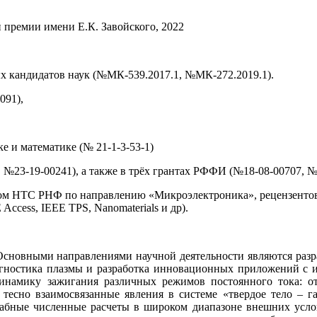
 премии имени Е.К. Завойского, 2022
ых кандидатов наук (№МК-539.2017.1, №МК-272.2019.1).
091),
е и математике (№ 21-1-3-53-1)
 №23-19-00241), а также в трёх грантах РФФИ (№18-08-00707, №
том НТС РНФ по направлению «Микроэлектроника», рецензентов
EE Access, IEEE TPS, Nanomaterials и др).
Основными направлениями научной деятельности являются раз
агностика плазмы и разработка инновационных приложений с 
намику зажигания различных режимов постоянного тока: от 
 тесно взаимосвязанные явления в системе «твердое тело – 
ные численные расчеты в широком диапазоне внешних условий