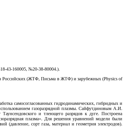
18-43-160005, №20-38-80004.).
 Российских (ЖТФ, Письма в ЖТФ) и зарубежных (Physics of
работка самосогласованных гидродинамических, гибридных и
использованием газоразрядной плазмы. Сайфутдиновым А.И.
Таунсендовского и тлеющего разрядов к дуге. Построена
газоразрядная плазма». Для решения уравнений модели были
 (давление, сорт газа, материал и геометрия электродов).