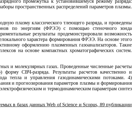
разрядного промежутка к установившемуся режиму разряда:
наборы пространственных распределений параметров плазмы.
одную плазму классического тлеющего разряда, и проведены
тронов по энергиям (ФРЭЭ) с помощью стеночного зонда
периментальные результаты продемонстрировали возможность
нелокального характера формирования ФРЭЭ. На основе этого
уктивному оформлению плазменных газоанализаторов. Такие
плексов на основе компактных хроматографических систем.
тных и молекулярных газах. Проведенные численные расчеты
 форму СВЧ-разряда. Результаты расчетов качественно и
ода тепла и управления газодинамическими потоками. 4)
ования и прогнозирования параметров плазмы и формирования
о электрофизическим и термодинамическим параметрам синтез
уемых в базах данных Web of Science и Scopus, 89 публикации