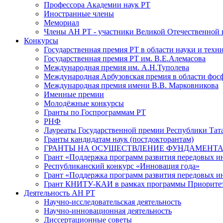
Профессора Академии наук РТ
Иностранные члены
Мемориал
Члены АН РТ - участники Великой Отечественной
Конкурсы
Государственная премия РТ в области науки и техн
Государственная премия РТ им. В.Е.Алемасова
Международная премия им. А.Н.Туполева
Международная Арбузовская премия в области фос
Международная премия имени В.В. Марковникова
Именные премии
Молодёжные конкурсы
Гранты по Госпрограммам РТ
РНФ
Лауреаты Государственной премии Республики Тата
Гранты кандидатам наук (постдокторантам)
ГРАНТЫ НА ОСУЩЕСТВЛЕНИЕ ФУНДАМЕНТА
Грант «Поддержка программ развития передовых 
Республиканский конкурс «Инновация года»
Грант «Поддержка программ развития передовых и
Грант КНИТУ-КАИ в рамках программы Приорите
Деятельность АН РТ
Научно-исследовательская деятельность
Научно-инновационная деятельность
Диссертационные советы