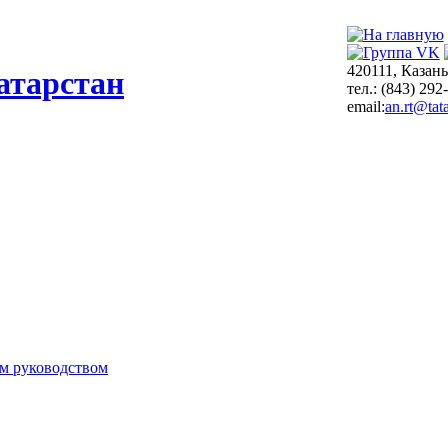
420111, Казань
атарстан
тел.: (843) 292
email:
an.rt@tata
м руководством