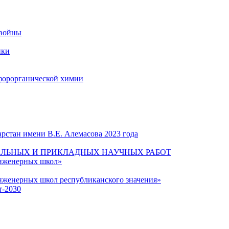
 войны
ики
форорганической химии
рстан имени В.Е. Алемасова 2023 года
ЛЬНЫХ И ПРИКЛАДНЫХ НАУЧНЫХ РАБОТ
инженерных школ»
нженерных школ республиканского значения»
т-2030