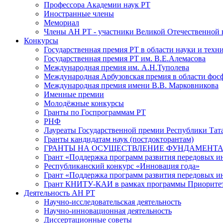
Профессора Академии наук РТ
Иностранные члены
Мемориал
Члены АН РТ - участники Великой Отечественной
Конкурсы
Государственная премия РТ в области науки и техн
Государственная премия РТ им. В.Е.Алемасова
Международная премия им. А.Н.Туполева
Международная Арбузовская премия в области фос
Международная премия имени В.В. Марковникова
Именные премии
Молодёжные конкурсы
Гранты по Госпрограммам РТ
РНФ
Лауреаты Государственной премии Республики Тата
Гранты кандидатам наук (постдокторантам)
ГРАНТЫ НА ОСУЩЕСТВЛЕНИЕ ФУНДАМЕНТА
Грант «Поддержка программ развития передовых 
Республиканский конкурс «Инновация года»
Грант «Поддержка программ развития передовых и
Грант КНИТУ-КАИ в рамках программы Приорите
Деятельность АН РТ
Научно-исследовательская деятельность
Научно-инновационная деятельность
Диссертационные советы