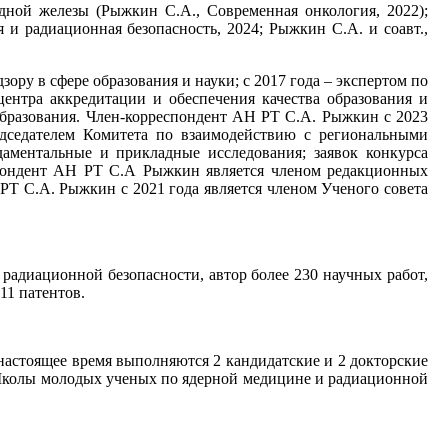
дной железы (Рыжкин С.А., Современная онкология, 2022);
и радиационная безопасность, 2024; Рыжкин С.А. и соавт.,
ору в сфере образования и науки; с 2017 года – экспертом по
ентра аккредитации и обеспечения качества образования и
образования. Член-корреспондент АН РТ С.А. Рыжкин с 2023
едседателем Комитета по взаимодействию с региональными
ментальные и прикладные исследования; заявок конкурса
еспондент АН РТ С.А Рыжкин является членом редакционных
Т С.А. Рыжкин с 2021 года является членом Ученого совета
адиационной безопасности, автор более 230 научных работ,
11 патентов.
настоящее время выполняются 2 кандидатские и 2 докторские
а Школы молодых ученых по ядерной медицине и радиационной