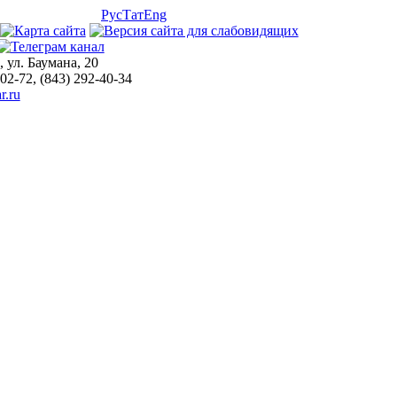
Рус
Тат
Eng
, ул. Баумана, 20
-02-72, (843) 292-40-34
r.ru