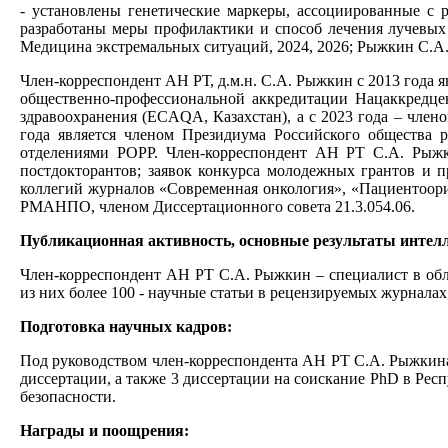
- установлены генетические маркеры, ассоциированные с 
разработаны меры профилактики и способ лечения лучевых 
Медицина экстремальных ситуаций, 2024, 2026; Рыжкин С.А. и 
Член-корреспондент АН РТ, д.м.н. С.А. Рыжкин с 2013 года я
общественно-профессиональной аккредитации Нацаккредцен
здравоохранения (ECAQA, Казахстан), а с 2023 года – чле
года является членом Президиума Российского общества 
отделениями РОРР. Член-корреспондент АН РТ С.А. Рыжк
постдокторантов; заявок конкурса молодежных грантов и 
коллегий журналов «Современная онкология», «Пациентоори
РМАНПО, членом Диссертационного совета 21.3.054.06.
Публикационная активность, основные результаты интелл
Член-корреспондент АН РТ С.А. Рыжкин – специалист в обл
из них более 100 - научные статьи в рецензируемых журнала
Подготовка научных кадров:
Под руководством член-корреспондента АН РТ С.А. Рыжкина 
диссертации, а также 3 диссертации на соискание PhD в Ре
безопасности.
Награды и поощрения: