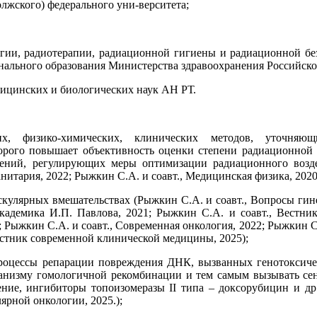
лжского) федерального уни-верситета;
гии, радиотерапии, радиационной гигиены и радиационной бе
ального образования Министерства здравоохранения Российск
дицинских и биологических наук АН РТ.
ких, физико-химических, клинических методов, уточняю
торого повышает объективность оценки степени радиационной
ешений, регулирующих меры оптимизации радиационного воз
нитария, 2022; Рыжкин С.А. и соавт., Медицинская физика, 2020,
скулярных вмешательствах (Рыжкин С.А. и соавт., Вопросы гин
кадемика И.П. Павлова, 2021; Рыжкин С.А. и соавт., Вестни
 Рыжкин С.А. и соавт., Современная онкология, 2022; Рыжкин С.
 Вестник современной клинической медицины, 2025);
процессы репарации повреждения ДНК, вызванных генотоксиче
анизму гомологичной рекомбинации и тем самым вызывать сен
ие, ингибиторы топоизомеразы II типа – доксорубицин и др.).
улярной онкологии, 2025.);