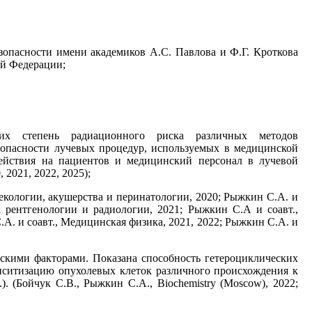
зопасности имени академиков А.С. Павлова и Ф.Г. Кроткова
ой Федерации;
щих степень радиационного риска различных методов
 опасности лучевых процедур, используемых в медицинской
действия на пациентов и медицинский персонал в лучевой
 2021, 2022, 2025);
екологии, акушерства и перинатологии, 2020; Рыжкин С.А. и
к рентгенологии и радиологии, 2021; Рыжкин С.А и соавт.,
А. и соавт., Медицинская физика, 2021, 2022; Рыжкин С.А. и
скими факторами. Показана способность гетероциклических
ситизацию опухолевых клеток различного происхождения к
 (Бойчук С.В., Рыжкин С.А., Biochemistry (Moscow), 2022;