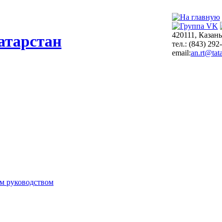
420111, Казань
атарстан
тел.: (843) 292
email:
an.rt@tata
м руководством