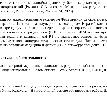
резистентностью к радиойодтерапии, у больных раком щитови
повреждений (Рыжкин С.А. и соавт., Медицинская радиология 
соавт., Радиация и риск, 2023, 2024, 2025).
вляется аккредитованным экспертом Федеральной службы по надз
тра; с 2019 года – международным экспертом Евразийского ц
ном Президиума Гильдии экспертов в сфере профессионального 
рентгенологов и радиологов (РОРР), в июне 2024 избран пр
ин входит в комиссии АН РТ по экспертизе заявок на фунда
премий; заявок конкурса студенческих стипендий. Член-корр
ентированная медицина и фармация». Член-корреспондент АН Р
ектуальной деятельности:
асти ядерной медицины, радиологии, радиационной гигиены и р
х, индексируемых в «Белом списке», WoS, Scopus, RSCI, РИНЦ и 
защищены 1 кандидатская диссертация, 5 дипломных работ, в 
спублике Казахстан. На постоянной основе организована работ