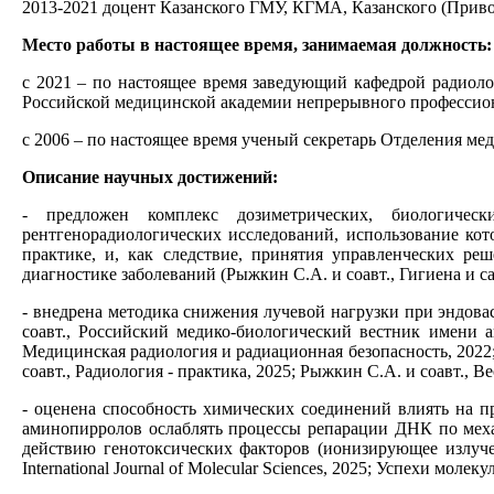
2013-2021 доцент Казанского ГМУ, КГМА, Казанского (Приво
Место работы в настоящее время, занимаемая должность:
с 2021 – по настоящее время заведующий кафедрой радиоло
Российской медицинской академии непрерывного профессион
с 2006 – по настоящее время ученый секретарь Отделения ме
Описание научных достижений:
- предложен комплекс дозиметрических, биологичес
рентгенорадиологических исследований, использование ко
практике, и, как следствие, принятия управленческих р
диагностике заболеваний (Рыжкин С.А. и соавт., Гигиена и са
- внедрена методика снижения лучевой нагрузки при эндова
соавт., Российский медико-биологический вестник имени а
Медицинская радиология и радиационная безопасность, 2022;
соавт., Радиология - практика, 2025; Рыжкин С.А. и соавт.,
- оценена способность химических соединений влиять на 
аминопирролов ослаблять процессы репарации ДНК по мех
действию генотоксических факторов (ионизирующее излучен
International Journal of Molecular Sciences, 2025; Успехи молек