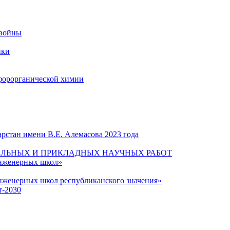
 войны
ики
форорганической химии
рстан имени В.Е. Алемасова 2023 года
ЛЬНЫХ И ПРИКЛАДНЫХ НАУЧНЫХ РАБОТ
инженерных школ»
нженерных школ республиканского значения»
т-2030