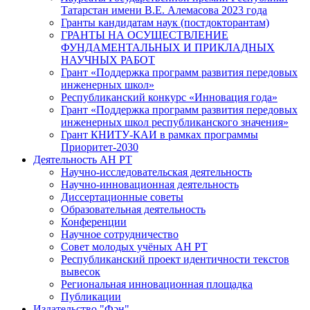
Татарстан имени В.Е. Алемасова 2023 года
Гранты кандидатам наук (постдокторантам)
ГРАНТЫ НА ОСУЩЕСТВЛЕНИЕ
ФУНДАМЕНТАЛЬНЫХ И ПРИКЛАДНЫХ
НАУЧНЫХ РАБОТ
Грант «Поддержка программ развития передовых
инженерных школ»
Республиканский конкурс «Инновация года»
Грант «Поддержка программ развития передовых
инженерных школ республиканского значения»
Грант КНИТУ-КАИ в рамках программы
Приоритет-2030
Деятельность АН РТ
Научно-исследовательская деятельность
Научно-инновационная деятельность
Диссертационные советы
Образовательная деятельность
Конференции
Научное сотрудничество
Совет молодых учёных АН РТ
Республиканский проект идентичности текстов
вывесок
Региональная инновационная площадка
Публикации
Издательство "Фән"