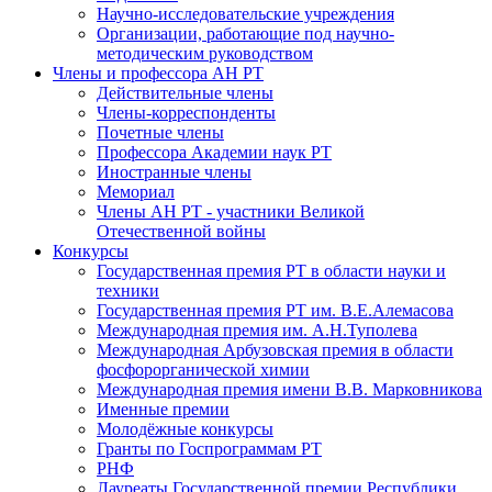
Научно-исследовательские учреждения
Организации, работающие под научно-
методическим руководством
Члены и профессора АН РТ
Действительные члены
Члены-корреспонденты
Почетные члены
Профессора Академии наук РТ
Иностранные члены
Мемориал
Члены АН РТ - участники Великой
Отечественной войны
Конкурсы
Государственная премия РТ в области науки и
техники
Государственная премия РТ им. В.Е.Алемасова
Международная премия им. А.Н.Туполева
Международная Арбузовская премия в области
фосфорорганической химии
Международная премия имени В.В. Марковникова
Именные премии
Молодёжные конкурсы
Гранты по Госпрограммам РТ
РНФ
Лауреаты Государственной премии Республики