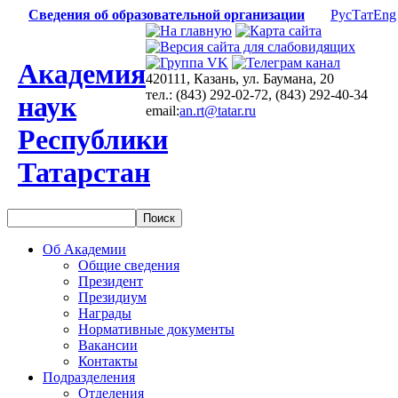
Сведения об образовательной организации
Рус
Тат
Eng
Академия
420111, Казань, ул. Баумана, 20
тел.: (843) 292-02-72, (843) 292-40-34
наук
email:
an.rt@tatar.ru
Республики
Татарстан
Об Академии
Общие сведения
Президент
Президиум
Награды
Нормативные документы
Вакансии
Контакты
Подразделения
Отделения