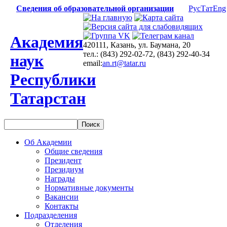
Сведения об образовательной организации
Рус
Тат
Eng
Академия
420111, Казань, ул. Баумана, 20
тел.: (843) 292-02-72, (843) 292-40-34
наук
email:
an.rt@tatar.ru
Республики
Татарстан
Об Академии
Общие сведения
Президент
Президиум
Награды
Нормативные документы
Вакансии
Контакты
Подразделения
Отделения