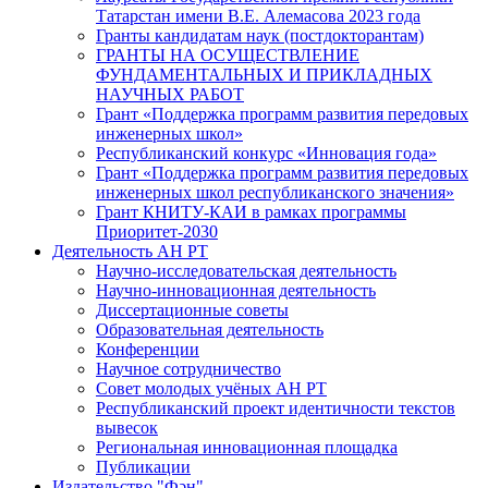
Татарстан имени В.Е. Алемасова 2023 года
Гранты кандидатам наук (постдокторантам)
ГРАНТЫ НА ОСУЩЕСТВЛЕНИЕ
ФУНДАМЕНТАЛЬНЫХ И ПРИКЛАДНЫХ
НАУЧНЫХ РАБОТ
Грант «Поддержка программ развития передовых
инженерных школ»
Республиканский конкурс «Инновация года»
Грант «Поддержка программ развития передовых
инженерных школ республиканского значения»
Грант КНИТУ-КАИ в рамках программы
Приоритет-2030
Деятельность АН РТ
Научно-исследовательская деятельность
Научно-инновационная деятельность
Диссертационные советы
Образовательная деятельность
Конференции
Научное сотрудничество
Совет молодых учёных АН РТ
Республиканский проект идентичности текстов
вывесок
Региональная инновационная площадка
Публикации
Издательство "Фән"