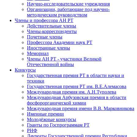
Научно-исследовательские учреждения
Организации, работающие под научно-
методическим руководством
Члены и профессора АН РТ
Действительные члены
Члены-корреспонденты
Почетные члены
Профессора Академии наук РТ
Иностранные члены
Мемориал
Члены АН РТ - участники Великой
Отечественной войны
Конкурсы
Государственная премия РТ в области науки и
техники
Государственная премия РТ им. В.Е.Алемасова
Международная премия им. А.Н.Туполева
Международная Арбузовская премия в области
фосфорорганической химии
Международная премия имени В.В. Марковникова
Именные премии
Молодёжные конкурсы
Гранты по Госпрограммам РТ
РНФ
Лауреаты Государственной премии Республики