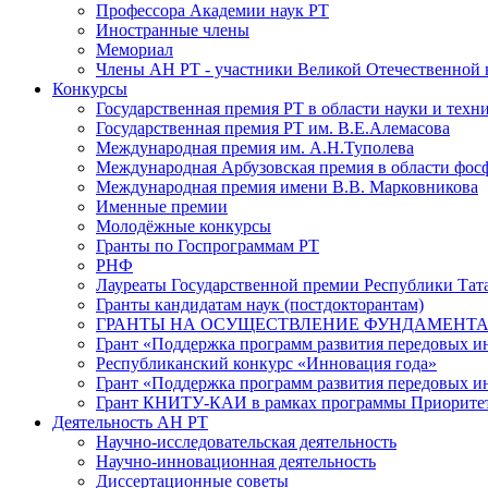
Профессора Академии наук РТ
Иностранные члены
Мемориал
Члены АН РТ - участники Великой Отечественной
Конкурсы
Государственная премия РТ в области науки и техн
Государственная премия РТ им. В.Е.Алемасова
Международная премия им. А.Н.Туполева
Международная Арбузовская премия в области фос
Международная премия имени В.В. Марковникова
Именные премии
Молодёжные конкурсы
Гранты по Госпрограммам РТ
РНФ
Лауреаты Государственной премии Республики Тата
Гранты кандидатам наук (постдокторантам)
ГРАНТЫ НА ОСУЩЕСТВЛЕНИЕ ФУНДАМЕНТА
Грант «Поддержка программ развития передовых 
Республиканский конкурс «Инновация года»
Грант «Поддержка программ развития передовых и
Грант КНИТУ-КАИ в рамках программы Приорите
Деятельность АН РТ
Научно-исследовательская деятельность
Научно-инновационная деятельность
Диссертационные советы