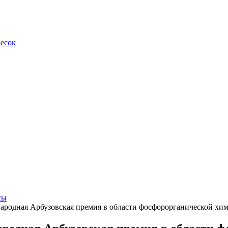
весок
сы
родная Арбузовская премия в области фосфорорганической хи