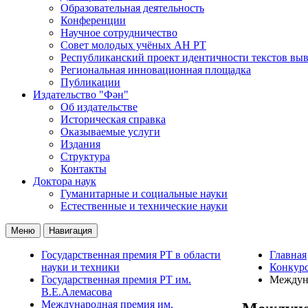
Образовательная деятельность
Конференции
Научное сотрудничество
Совет молодых учёных АН РТ
Республиканский проект идентичности текстов вы
Региональная инновационная площадка
Публикации
Издательство "Фән"
Об издательстве
Историческая справка
Оказываемые услуги
Издания
Структура
Контакты
Доктора наук
Гуманитарные и социальные науки
Естественные и технические науки
Меню
Навигация
Государственная премия РТ в области
Главная
науки и техники
Конкур
Государственная премия РТ им.
Междуна
В.Е.Алемасова
Международная премия им.