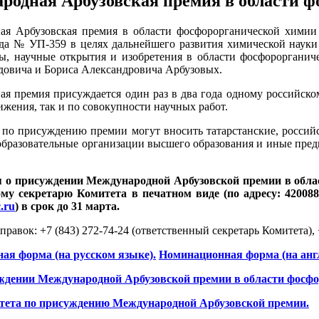
родная Арбузовская премия в области 
я Арбузовская премия в области фосфорорганической химии 
да № УП-359 в целях дальнейшего развития химической науки
ы, научные открытия и изобретения в области фосфорорганич
овича и Бориса Александровича Арбузовых.
я премия присуждается один раз в два года одному российско
ижения, так и по совокупности научных работ.
по присуждению премии могут вносить татарстанские, россий
образовательные организации высшего образования и иные пред
 о присуждении Международной Арбузовской премии в облас
му секретарю Комитета в печатном виде (по адресу: 420088,
.ru
) в срок до 31 марта.
правок: +7 (843) 272-74-24 (ответственный секретарь Комитета),
ая форма (на русском языке).
Номинационная форма (на анг
еждении Международной Арбузовской премии в области фосфо
тета по присуждению Международной Арбузовской премии.