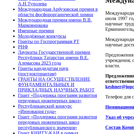
Междуна
А.Н.Туполева
Международная Арбузовская премия в
Международна
области фосфорорганической химии
июля 1997 го
Международная премия имени В.В.
научные труд
Марковникова
Ерминингельд
Именные премии
Молодёжные конкурсы
Международна
Гранты по Госпрограммам РТ
научные дост
РНФ
Лауреаты Государственной премии
Предложения 
Республики Татарстан имени В.Е.
учреждения, 
Алемасова 2023 года
власти.
Гранты кандидатам наук
(постдокторантам)
Предложения
ГРАНТЫ НА ОСУЩЕСТВЛЕНИЕ
ответственно
ФУНДАМЕНТАЛЬНЫХ И
keshner@iopc
ПРИКЛАДНЫХ НАУЧНЫХ РАБОТ
Грант «Поддержка программ развития
Телефон для с
передовых инженерных школ»
Республиканский конкурс
Номинационн
«Инновация года»
Грант «Поддержка программ развития
Указ об учр
передовых инженерных школ
Состав Коми
республиканского значения»
Грант КНИТУ-КАИ в рамках