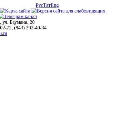
Рус
Тат
Eng
, ул. Баумана, 20
-02-72, (843) 292-40-34
r.ru