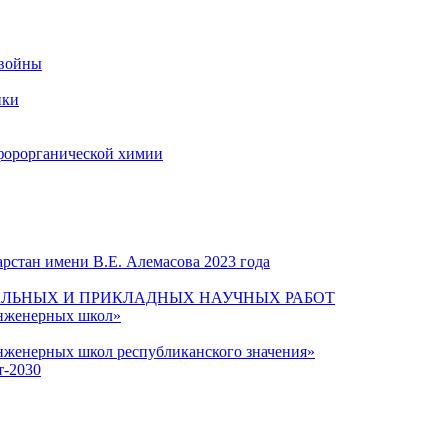
 войны
ики
форорганической химии
рстан имени В.Е. Алемасова 2023 года
ЛЬНЫХ И ПРИКЛАДНЫХ НАУЧНЫХ РАБОТ
инженерных школ»
нженерных школ республиканского значения»
т-2030