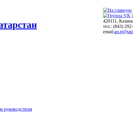
420111, Казань
атарстан
тел.: (843) 292
email:
an.rt@tata
м руководством