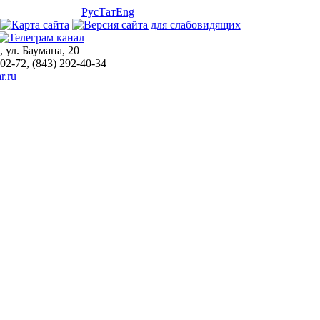
Рус
Тат
Eng
, ул. Баумана, 20
-02-72, (843) 292-40-34
r.ru