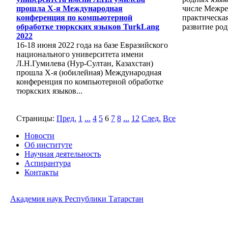
прошла X-я Международная
числе Межре
конференция по компьютерной
практическа
обработке тюркских языков TurkLang
развитие род
2022
16-18 июня 2022 года на базе Евразийского
национального университета имени
Л.Н.Гумилева (Нур-Султан, Казахстан)
прошла X-я (юбилейная) Международная
конференция по компьютерной обработке
тюркских языков...
Страницы:
Пред.
1
...
4
5
6
7
8
...
12
След.
Все
Новости
Об институте
Научная деятельность
Аспирантура
Контакты
Академия наук Республики Татарстан