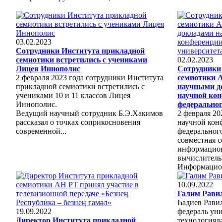
03.02.2023
Сотрудники Института прикладной
семиотики встретились с учениками
02.02.2023
Лицея Иннополис
Сотрудники
2 февраля 2023 года сотрудники Института
семиотики 
прикладной семиотики встретились с
научными д
учениками 10 и 11 классов Лицея
научной кон
Иннополис.
федеральног
Ведущий научный сотрудник Б.Э.Хакимов
2 февраля 20
рассказал о точках соприкосновения
научной кон
современной...
федерального
совместная 
информацион
вычислитель
Информацион
10.09.2022
Галим Рави
Һадиев Рави
19.09.2022
федераль ун
Директор Института прикладной
технологиял