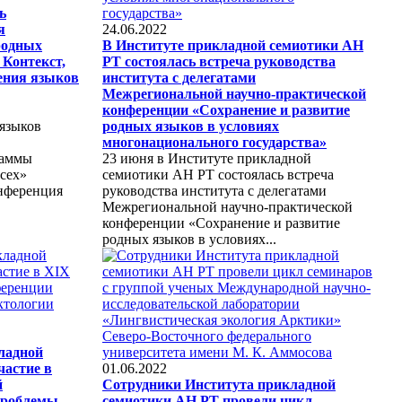
ь
я
24.06.2022
родных
В Институте прикладной семиотики АН
 Контекст,
РТ состоялась встреча руководства
ения языков
института с делегатами
Межрегиональной научно-практической
конференции «Сохранение и развитие
языков
родных языков в условиях
многонационального государства»
раммы
23 июня в Институте прикладной
сех»
семиотики АН РТ состоялась встреча
нференция
руководства института с делегатами
Межрегиональной научно-практической
конференции «Сохранение и развитие
родных языков в условиях...
ладной
частие в
01.06.2022
й
Сотрудники Института прикладной
проблемы
семиотики АН РТ провели цикл