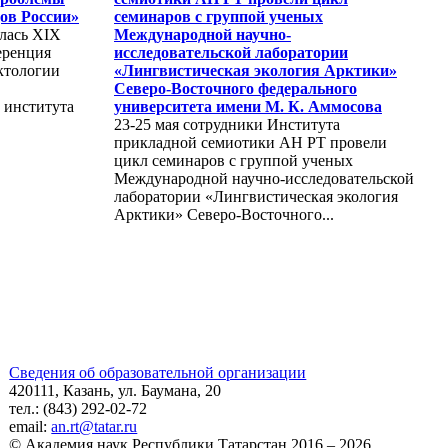
ов России»
семинаров с группой ученых
ялась XIX
Международной научно-
еренция
исследовательской лаборатории
ктологии
«Лингвистическая экология Арктики»
Северо-Восточного федерального
 института
университета имени М. К. Аммосова
23-25 мая сотрудники Института
прикладной семиотики АН РТ провели
цикл семинаров с группой ученых
Международной научно-исследовательской
лаборатории «Лингвистическая экология
Арктики» Северо-Восточного...
Сведения об образовательной организации
420111, Казань, ул. Баумана, 20
тел.: (843) 292-02-72
email:
an.rt@tatar.ru
© Академия наук Республики Татарстан 2016 – 2026