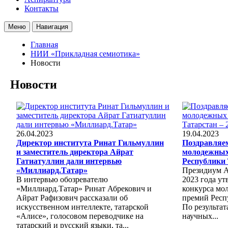
Контакты
Меню
Навигация
Главная
НИИ «Прикладная семиотика»
Новости
Новости
26.04.2023
19.04.2023
Директор института Ринат Гильмуллин
Поздравляе
и заместитель директора Айрат
молодежных
Гатиатуллин дали интервью
Республики 
«Миллиард.Татар»
Президиум А
В интервью обозревателю
2023 года ут
«Миллиард.Татар» Ринат Абрекович и
конкурса мо
Айрат Рафизович рассказали об
премий Респ
искусственном интеллекте, татарской
По результат
«Алисе», голосовом переводчике на
научных...
татарский и русский языки, та...