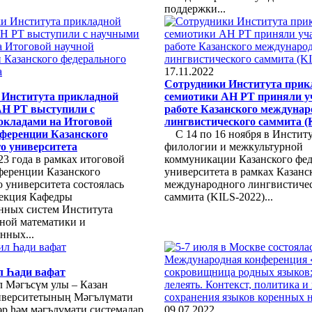
поддержки...
17.11.2022
Сотрудники Института прик
 Института прикладной
семиотики АН РТ приняли у
АН РТ выступили с
работе Казанского междунар
окладами на Итоговой
лингвистического саммита (
ференции Казанского
С 14 по 16 ноября в Инстит
о университета
филологии и межкультурной
23 года в рамках итоговой
коммуникации Казанского фед
ференции Казанского
университета в рамках Казанс
 университета состоялась
международного лингвистиче
секция Кафедры
саммита (KILS-2022)...
ных систем Института
ной математики и
ных...
л Һади вафат
л Мәгъсүм улы – Казан
иверситетының Мәгълүмати
әр һәм мәгълүмати системалар
09.07.2022