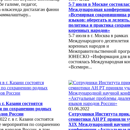
е галиме, педагог,
5-7 июля в Москве состоялас
 өлкәсендә дистәләгән фәнни
Международная конференци
раммалаштыру...
«Всемирная сокровищница 
языков: оберегать и лелеять.
политика и практика сохран
коренных народов»
5-7 июля в г. Москва в рамках
Международного десятилетия 
коренных народов и
Межправительственной прог
ЮНЕСКО «Информация для в
состоялась Международная ко
«Всемирн...
 г. Казани состоятся
я по сохранению родных
03.06.2022
дов России
Сотрудники Института прик
22 г. в г. Казани состоятся
семиотики АН РТ приняли у
 мероприятия по сохранению
XIX Международной научно
в народов России, в том
конференции «Актуальные 