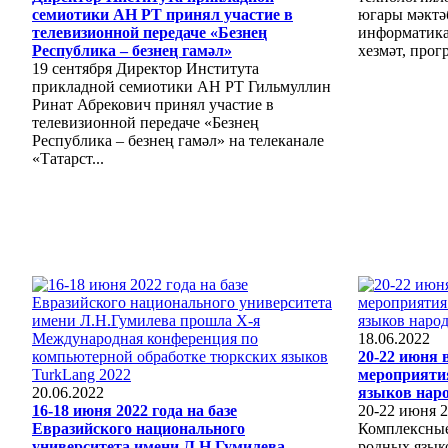
семиотики АН РТ принял участие в
югары мәктәб
телевизионной передаче «Безнең
информатика
Республика – безнең гамәл»
хезмәт, прог
19 сентября Директор Института
прикладной семиотики АН РТ Гильмуллин
Ринат Абрекович принял участие в
телевизионной передаче «Безнең
Республика – безнең гамәл» на телеканале
«Татарст...
18.06.2022
20-22 июня в
мероприяти
20.06.2022
языков наро
16-18 июня 2022 года на базе
20-22 июня 20
Евразийского национального
Комплексные
университета имени Л.Н.Гумилева
родных языко