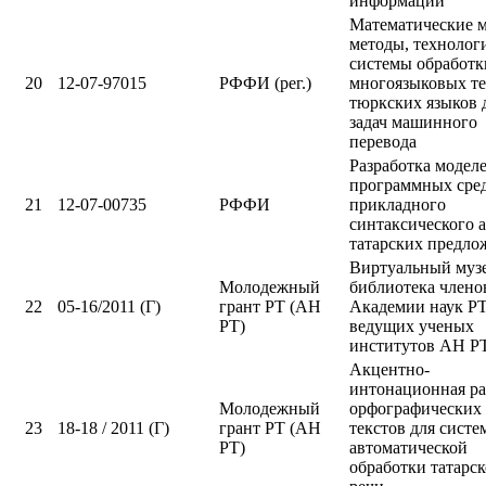
информации
Математические м
методы, технолог
системы обработк
20
12-07-97015
РФФИ (рег.)
многоязыковых те
тюркских языков 
задач машинного
перевода
Разработка модел
программных сре
21
12-07-00735
РФФИ
прикладного
синтаксического 
татарских предло
Виртуальный муз
Молодежный
библиотека члено
22
05-16/2011 (Г)
грант РТ (АН
Академии наук РТ
РТ)
ведущих ученых
институтов АН Р
Акцентно-
интонационная ра
Молодежный
орфографических
23
18-18 / 2011 (Г)
грант РТ (АН
текстов для систе
РТ)
автоматической
обработки татарс