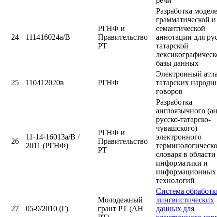
речи
Разработка модел
грамматической и
РГНФ и
семантической
24
111416024а/В
Правительство
аннотации для рус
РТ
татарской
лексикографическ
базы данных
Электронный атл
25
110412020в
РГНФ
татарских народн
говоров
Разработка
англоязычного (ан
русско-татарско-
чувашского)
РГНФ и
11-14-16013а/В /
электронного
26
Правительство
2011 (РГНФ)
терминологическ
РТ
словаря в области
информатики и
информационных
технологий
Система обработк
Молодежный
лингвистических
27
05-9/2010 (Г)
грант РТ (АН
данных для