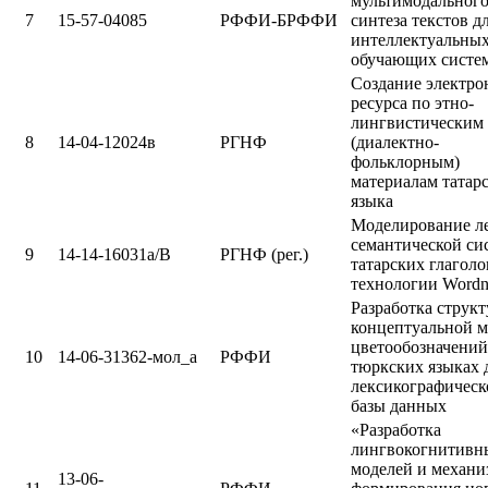
мультимодальног
7
15-57-04085
РФФИ-БРФФИ
синтеза текстов д
интеллектуальны
обучающих систе
Создание электро
ресурса по этно-
лингвистическим
8
14-04-12024в
РГНФ
(диалектно-
фольклорным)
материалам татар
языка
Моделирование ле
семантической си
9
14-14-16031а/В
РГНФ (рег.)
татарских глаголо
технологии Wordn
Разработка структ
концептуальной 
цветообозначений
10
14-06-31362-мол_а
РФФИ
тюркских языках 
лексикографическ
базы данных
«Разработка
лингвокогнитивн
моделей и механи
13-06-