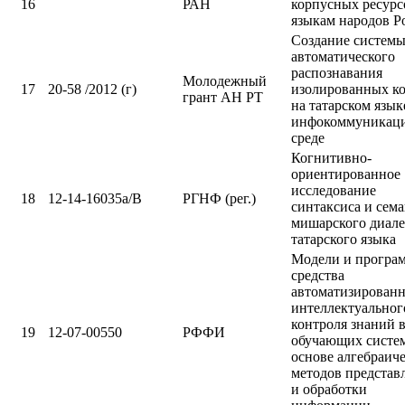
16
РАН
корпусных ресурс
языкам народов Р
Создание систем
автоматического
распознавания
Молодежный
17
20-58 /2012 (г)
изолированных к
грант АН РТ
на татарском язык
инфокоммуникац
среде
Когнитивно-
ориентированное
исследование
18
12-14-16035а/В
РГНФ (рег.)
синтаксиса и сем
мишарского диале
татарского языка
Модели и програ
средства
автоматизирован
интеллектуальног
контроля знаний 
19
12-07-00550
РФФИ
обучающих систем
основе алгебраич
методов представ
и обработки