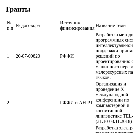
Гранты
№
Источник
№ договора
Название темы
п.п.
финансирования
Разработка методо
программных сист
интеллектуальной
поддержки приня
1
20-07-00823
РФФИ
решений по
проектированию 
машинного перево
малоресурсных п
языков.
Организация и
проведение Х
международной
конференции по
2
РФФИ и АН РТ
компьютерной и
когнитивной
лингвистике TEL
(31.10-03.11.2018)
Разработка элект