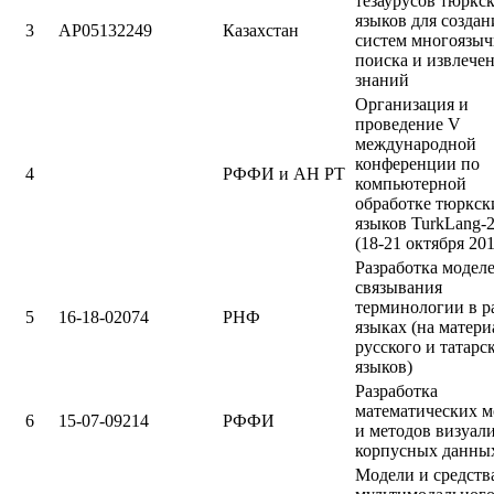
тезаурусов тюркс
языков для создан
3
AP05132249
Казахстан
систем многоязыч
поиска и извлече
знаний
Организация и
проведение V
международной
конференции по
4
РФФИ и АН РТ
компьютерной
обработке тюркск
языков TurkLang-
(18-21 октября 201
Разработка модел
связывания
терминологии в р
5
16-18-02074
РНФ
языках (на матери
русского и татарс
языков)
Разработка
математических м
6
15-07-09214
РФФИ
и методов визуал
корпусных данны
Модели и средств