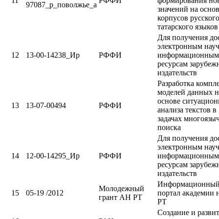
11
РФФИ
формирования но
97087_р_поволжье_а
значений на осно
корпусов русского
татарского языков
Для получения до
электронным нау
12
13-00-14238_Ир
РФФИ
информационным
ресурсам зарубеж
издательств
Разработка компл
моделей данных н
основе ситуацион
13
13-07-00494
РФФИ
анализа текстов в
задачах многоязы
поиска
Для получения до
электронным нау
14
12-00-14295_Ир
РФФИ
информационным
ресурсам зарубеж
издательств
Информационный
Молодежный
15
05-19 /2012
портал академии 
грант АН РТ
РТ
Создание и разви