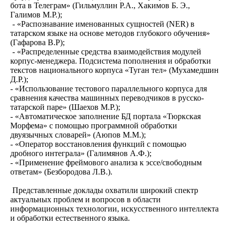
бота в Телеграм» (Гильмуллин Р.А., Хакимов Б. Э.,
Галимов М.Р.);
- «Распознавание именованных сущностей (NER) в
татарском языке на основе методов глубокого обучения»
(Гафарова В.Р);
- «Распределенные средства взаимодействия модулей
корпус-менеджера. Подсистема пополнения и обработки
текстов национального корпуса «Туган тел» (Мухамедшин
Д.Р.);
- «Использование тестового параллельного корпуса для
сравнения качества машинных переводчиков в русско-
татарской паре» (Шаехов М.Р.);
- «Автоматическое заполнение БД портала «Тюркская
Морфема» с помощью программной обработки
двуязычных словарей» (Аюпов М.М.);
- «Оператор восстановления функций с помощью
дробного интеграла» (Галимянов А.Ф.);
- «Применение фреймового анализа к эссе/свободным
ответам» (Безбородова Л.В.).
Представленные доклады охватили широкий спектр
актуальных проблем и вопросов в области
информационных технологии, искусственного интеллекта
и обработки естественного языка.