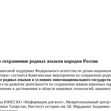
по сохранению родных языков народов России
 финансовой поддержке Федерального агентства по делам национ
тики» состоятся Комплексные мероприятия по сохранению родны
е родных языков в условиях многонационального государст
го на развитие деятельности по сохранению языков коренных на
ениях и достижениях в области языковых технологий, языково
ы ЮНЕСКО «Информация для всех», Межрегиональный центр би
блики Татарстан, Институт истории им. Ш. Марджани Академии 
Татарстана.