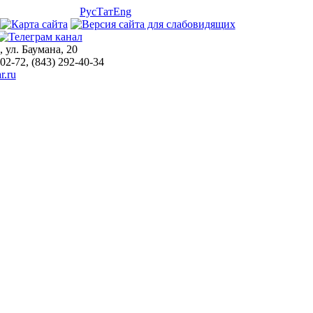
Рус
Тат
Eng
, ул. Баумана, 20
-02-72, (843) 292-40-34
r.ru