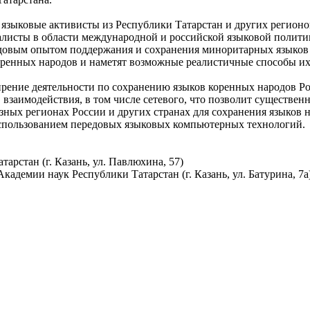
 языковые активисты из Республики Татарстан и других регион
алисты в области международной и российской языковой полит
едовым опытом поддержания и сохранения миноритарных языков в
оренных народов и наметят возможные реалистичные способы их
рение деятельности по сохранению языков коренных народов Ро
взаимодействия, в том числе сетевого, что позволит существе
ных регионах России и других странах для сохранения языков 
 использованием передовых языковых компьютерных технологий.
тарстан (г. Казань, ул. Павлюхина, 57)
кадемии наук Республики Татарстан (г. Казань, ул. Батурина, 7а