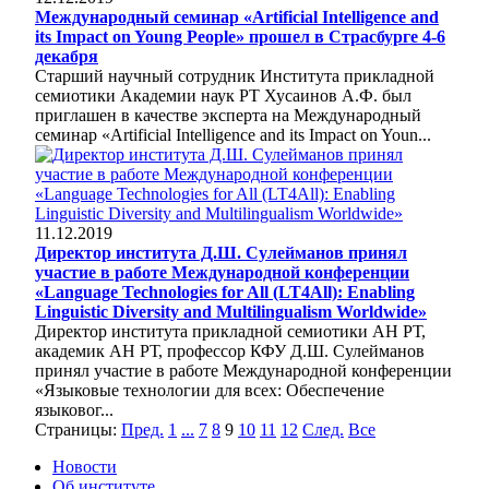
Международный семинар «Artificial Intelligence and
its Impact on Young People» прошел в Страсбурге 4-6
декабря
Старший научный сотрудник Института прикладной
семиотики Академии наук РТ Хусаинов А.Ф. был
приглашен в качестве эксперта на Международный
семинар «Artificial Intelligence and its Impact on Youn...
11.12.2019
Директор института Д.Ш. Сулейманов принял
участие в работе Международной конференции
«Language Technologies for All (LT4All): Enabling
Linguistic Diversity and Multilingualism Worldwide»
Директор института прикладной семиотики АН РТ,
академик АН РТ, профессор КФУ Д.Ш. Сулейманов
принял участие в работе Международной конференции
«Языковые технологии для всех: Обеспечение
языковог...
Страницы:
Пред.
1
...
7
8
9
10
11
12
След.
Все
Новости
Об институте