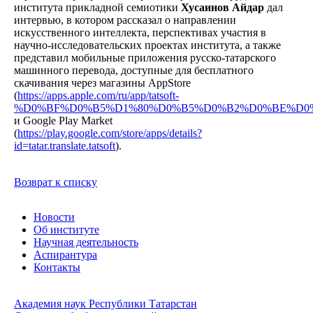
института прикладной семиотики
Хусаинов Айдар
дал
интервью, в котором рассказал о направлении
искусственного интеллекта, перспективах участия в
научно-исследовательских проектах института, а также
представил мобильные приложения русско-татарского
машинного перевода, доступные для бесплатного
скачивания через магазины AppStore
(
https://apps.apple.com/ru/app/tatsoft-
%D0%BF%D0%B5%D1%80%D0%B5%D0%B2%D0%BE%D0%B
и Google Play Market
(
https://play.google.com/store/apps/details?
id=tatar.translate.tatsoft
).
Возврат к списку
Новости
Об институте
Научная деятельность
Аспирантура
Контакты
Академия наук Республики Татарстан