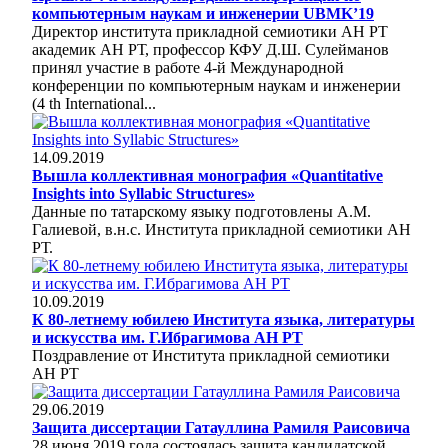
компьютерным наукам и инженерии UBMK’19
Директор института прикладной семиотики АН РТ
академик АН РТ, профессор КФУ Д.Ш. Сулейманов
принял участие в работе 4-й Международной
конференции по компьютерным наукам и инженерии
(4 th International...
14.09.2019
Вышла коллективная монография «Quantitative
Insights into Syllabic Structures»
Данные по татарскому языку подготовлены А.М.
Галиевой, в.н.с. Института прикладной семиотики АН
РТ.
10.09.2019
К 80-летнему юбилею Института языка, литературы
и искусства им. Г.Ибрагимова АН РТ
Поздравление от Института прикладной семиотики
АН РТ
29.06.2019
Защита диссертации Гатауллина Рамиля Раисовича
28 июня 2019 года состоялась защита кандидатской