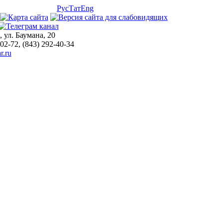
Рус
Тат
Eng
, ул. Баумана, 20
-02-72, (843) 292-40-34
r.ru