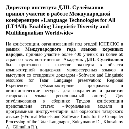
Директор института Д.Ш. Сулейманов
принял участие в работе Международной
конференции «Language Technologies for All
(LT4All): Enabling Linguistic Diversity and
Multilingualism Worldwide»
На конференции, организованной под эгидой ЮНЕСКО в
рамках
Международного года языков коренных
народов
, приняло участие более 400 ученых из более 60
стран со всех континентов. Академик
Д.Ш. Сулейманов
был приглашен в качестве эксперта в области
компьютерной поддержки малоресурсных языков и
выступил со стендовым докладом «Software and Linguistic
resources for Tatar Language preservation: Regional
Experience» («Компьютерные программы и
лингвистические ресурсы для сохранения и развития
татарского языка: региональный опыт»). Для
опубликования в сборнике Трудов конференции
представлена статья: «Формальные модели и
программный инструментарий для обработки татарского
языка» («Formal Models and Software Tools for the Computer
Processing of the Tatar Language», Suleymanov D., Khusainov
A., Gilmullin R.).