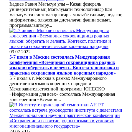
Һадиев Равил Мәгъсүм улы – Казан федераль
университетының Мәгълүмати технологияләр һәм
мәгълүмати системалар югары мәктәбе галиме, педагог,
информатика өлкәсендә дистәләгән фәнни хезмәт,
программалаштыру...
09.07.2022
5-7 июля в Москве состоялась Международная
конференция «Всемирная сокровищница родных
языков: оберегать и лелеять. Контекст, политика и
практика сохранения языков коренных народов»
5-7 июля в г. Москва в рамках Международного
десятилетия языков коренных народов и
Межправительственной программы ЮНЕСКО
«Информация для всех» состоялась Международная
конференция «Всемирн...
24.06.2022