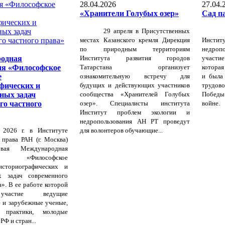
28.04.2026
27.04.
«Хранители Голубых озер»
Сад п
29 апреля в Присутственных
местах Казанского кремля Дирекция
Инсти
по природным территориям
недроп
родная
Института развития городов
участи
ия «Философское
Татарстана организует
которая
е
ознакомительную встречу для
и была
фических и
будущих и действующих участников
трудово
ных задач
сообщества «Хранителей Голубых
Победы
го частного
озер». Специалисты института
войне.
Институт проблем экологии и
недропользования АН РТ проведут
 2026 г. в Институте
для волонтеров обучающие...
 права РАН (г. Москва)
вая Международная
ия «Философское
историографических и
х задач современного
а». В ее работе которой
участие ведущие
 и зарубежные ученые,
 практики, молодые
РФ и стран...