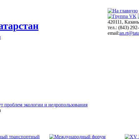
420111, Казань
атарстан
тел.: (843) 292
email:
an.rt@tata
я
т проблем экологии и недропользования
и