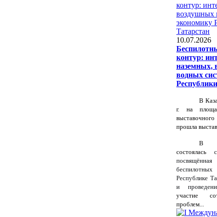
10.07.2026
Беспилотн
контур: ин
наземных, 
водных сис
Республики
В Каз
г. на площа
выставочного 
прошла выстав
В р
состоялась
стр
посвящённ
беспилотн
Республике Та
и проведен
участие с
проблем...