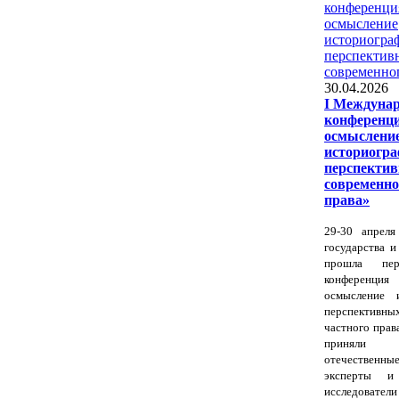
30.04.2026
I Междуна
конференц
осмыслени
историогра
перспектив
современно
права»
29-30 апреля
государства и
прошла пер
конференц
осмысление 
перспективны
частного прав
приняли 
отечественные
эксперты и
исследователи 