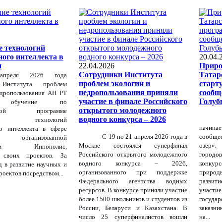
 технологий
ного интеллекта в
20.04.
и
22.04.2026
Приро
Сотрудники Института
Татар
преля 2026 года
проблем экологии и
старт
 Института проблем
недропользования приняли
сообщ
едропользования АН РТ
участие в финале Российского
Голуб
и обучение по
открытого молодежного
ельной программе
водного конкурса – 2026
ние технологий
начина
го интеллекта в сфере
С 19 по 21 апреля 2026 года в
сообще
организованной
Москве состоялся суперфинал
озер».
етом Иннополис,
Российского открытого молодежного
город
й своих проектов. За
водного конкурса – 2026,
конкур
д в развитие научных и
организованного при поддержке
природ
роектов посредством...
Федерального агентства водных
развит
ресурсов. В конкурсе приняли участие
участи
более 1500 школьников и студентов из
госуд
России, Беларуси и Казахстана. В
заказни
число 25 суперфиналистов вошли
на...