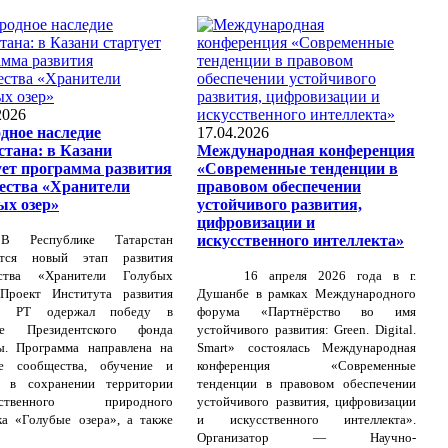
2026
дное наследие
17.04.2026
стана: в Казани
Международная конференция
ует программа развития
«Современные тенденции в
ества «Хранители
правовом обеспечении
ых озер»
устойчивого развития,
цифровизации и
В Республике Татарстан
искусственного интеллекта»
ется новый этап развития
ства «Хранители Голубых
16 апреля 2026 года в г.
 Проект Института развития
Душанбе в рамках Международного
ов РТ одержал победу в
форума «Партнёрство во имя
се Президентского фонда
устойчивого развития: Green. Digital.
ы. Программа направлена на
Smart» состоялась Международная
ие сообщества, обучение и
конференция «Современные
е в сохранении территории
тенденции в правовом обеспечении
арственного природного
устойчивого развития, цифровизации
ка «Голубые озера», а также
и искусственного интеллекта».
Организатор — Научно-