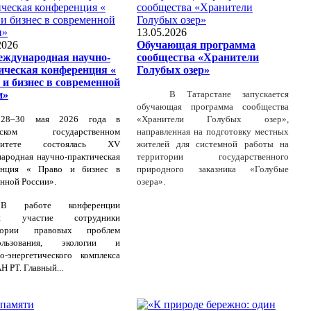
13.05.2026
2026
Обучающая программа
ждународная научно-
сообщества «Хранители
ическая конференция «
Голубых озер»
 и бизнес в современной
и»
В Татарстане запускается
обучающая программа сообщества
28–30 мая 2026 года в
«Хранители Голубых озер»,
овском государственном
направленная на подготовку местных
рситете состоялась
XV
жителей для системной работы на
ародная научно-практическая
территории государственного
енция « Право и бизнес в
природного заказника «Голубые
нной России».
озера».
В работе конференции
ли участие сотрудники
атории правовых проблем
пользования, экологии и
о-энергетического комплекса
 РТ. Главный...