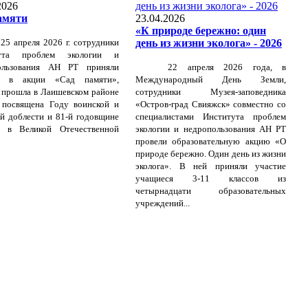
2026
амяти
23.04.2026
«К природе бережно: один
25 апреля 2026 г. сотрудники
день из жизни эколога» - 2026
тута проблем экологии и
ользования АН РТ приняли
22 апреля 2026 года, в
е в акции «Сад памяти»,
Международный День Земли,
 прошла в Лаишевском районе
сотрудники Музея-заповедника
 посвящена Году воинской и
«Остров-град Свияжск» совместно со
й доблести и 81-й годовщине
специалистами Института проблем
 в Великой Отечественной
экологии и недропользования АН РТ
провели образовательную акцию «О
природе бережно. Один день из жизни
эколога». В ней приняли участие
учащиеся 3-11 классов из
четырнадцати образовательных
учреждений...