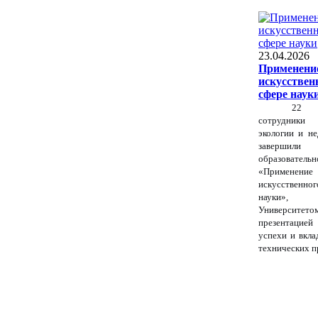
23.04.2026
Применение
искусствен
сфере наук
22 а
сотрудники
экологии и н
завершил
образоват
«Примене
искусственно
науки», 
Университ
презентацие
успехи и вкла
технических п