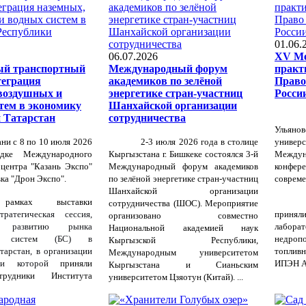
01.06.
06.07.2026
XV Ме
ый транспортный
Международный форум
практ
теграция
академиков по зелёной
Право
воздушных и
энергетике стран-участниц
Росси
тем в экономику
Шанхайской организации
 Татарстан
сотрудничества
Ульян
ани с 8 по 10 июля 2026
2-3 июля 2026 года в столице
униве
дке Международного
Кыргызстана г. Бишкеке состоялся 3-й
Междун
центра "Казань Экспо"
Международный форум академиков
конфер
ка "Дрон Экспо".
по зелёной энергетике стран-участниц
совреме
Шанхайской организации
амках выставки
сотрудничества (ШОС). Мероприятие
атегическая сессия,
приня
организовано совместно
ая развитию рынка
лабор
Национальной академией наук
ых систем (БС) в
недро
Кыргызской Республики,
тарстан, в организации
топливн
Международным университетом
ии которой
приняли
ИПЭН АН
Кыргызстана и Сианьским
отрудники
Института
университетом Цзяотун (Китай). ...