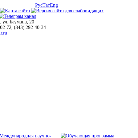
Рус
Тат
Eng
, ул. Баумана, 20
-02-72, (843) 292-40-34
r.ru