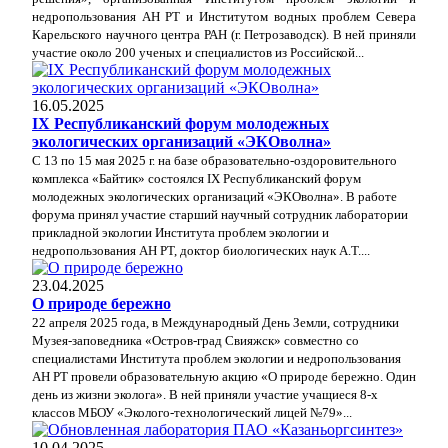
недропользования АН РТ и Институтом водных проблем Севера
Карельского научного центра РАН (г. Петрозаводск). В ней приняли
участие около 200
ученых и специалистов из Российской...
16.05.2025
IХ Республиканский форум молодежных
экологических организаций «ЭКОволна»
С 13 по 15 мая 2025 г. на базе образовательно-оздоровительного
комплекса «Байтик» состоялся IХ Республиканский форум
молодежных экологических организаций «ЭКОволна».
В работе
форума принял участие старший научный сотрудник лаборатории
прикладной экологии Института проблем экологии и
недропользования АН РТ, доктор биологических наук А.Т....
23.04.2025
О природе бережно
22 апреля 2025 года, в Международный День Земли, сотрудники
Музея-заповедника «Остров-град Свияжск» совместно со
специалистами Института проблем экологии и недропользования
АН РТ провели образовательную акцию «О природе бережно. Один
день из жизни эколога». В ней приняли участие учащиеся 8-х
классов МБОУ «Эколого-технологический лицей №79»...
10.04.2025