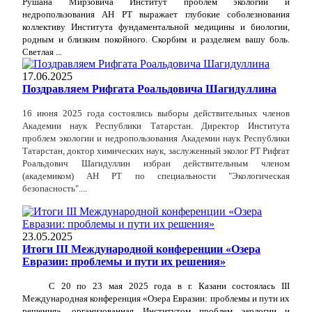
Рушана Мирзовича Институт проблем экологии и
недропользования АН РТ выражает глубокие соболезнования
коллективу Института фундаментальной медицины и биологии,
родным и близким покойного. Скорбим и разделяем вашу боль.
Светлая ...
17.06.2025
Поздравляем Рифгата Роальдовича Шагидуллина
16 июня 2025 года состоялись выборы действительных членов
Академии наук Республики Татарстан. Директор Института
проблем экологии и недропользования Академии наук Республики
Татарстан, доктор химических наук, заслуженный эколог РТ Рифгат
Роальдович Шагидуллин избран действительным членом
(академиком) АН РТ по специальности "Экологическая
безопасность"....
23.05.2025
Итоги III Международной конференции «Озера
Евразии: проблемы и пути их решения»
С 20 по 23 мая 2025 года в г. Казани состоялась III
Международная конференция
«Озера Евразии: проблемы и пути их
решения»
, организованная Институтом проблем экологии и