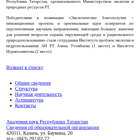
Республики Татарстан, организованного Министерством экологии и
природных ресурсов РТ.
Победителями в номинации «Экологическое благополучие –
инновационные проекты и оригинальные идеи аспирантов по
перспективным научным направлениям, имеющим большое значение
для решения вопросов охраны окружающей среды и рационального
природопользования» стали сотрудники Института проблем экологии и
недропользования АН РТ Алина Утомбаева (1 место) и Виолетта
Нурмехамитова (2 место).
Возврат к списку
Общие сведения
Структура
Научная деятельность
Аспирантура
Контакты
Академия наук Республики Татарстан
Сведения об образовательной организации
420111, Казань, ул. Баумана, 20
тел.: (843) 292-02-72